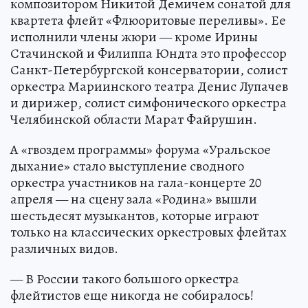
композитором Никитой Демичем сонатой для
квартета флейт «Флюоритовые переливы». Ее
исполнили члены жюри — кроме Ирины
Стачинской и Филиппа Юндта это профессор
Санкт-Петербургской консерватории, солист
оркестра Мариинского театра Денис Лупачев
и дирижер, солист симфонического оркестра
Челябинской области Марат Файрушин.
А «гвоздем программы» форума «Уральское
дыхание» стало выступление сводного
оркестра участников на гала-концерте 20
апреля — на сцену зала «Родина» вышли
шестьдесят музыкантов, которые играют
только на классических оркестровых флейтах
различных видов.
— В России такого большого оркестра
флейтистов еще никогда не собиралось!