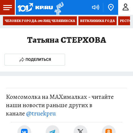
ЧЕЛОВЕК ГОРОДА: 290 ЛИЦ ЧЕЛЯБИНСКА
ВЕТКЛИНИКА ГОДА
РЕСТО
Татьяна СТЕРХОВА
ПОДЕЛИТЬСЯ
Комсомолка на MAXималках - читайте
наши новости раньше других в
канале
@truekpru