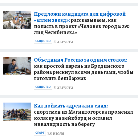
Предложи кандидата для цифровой
«аллеи звезд»:
рассказываем, как
попасть в проект «Человек города: 290
лиц Челябинска»
4 августа
ОБЩЕСТВО
Объединил Россию за одним столом:
как простой парень из Брединского
района рискнул всеми деньгами, чтобы
готовить бешбармак
3 августа
ОБЩЕСТВО
Как поймать адреналин сидя:
спортсмен из Магнитогорска променял
коляску на вейкборд и оставил
инвалидность на берегу
28 июля
СПОРТ