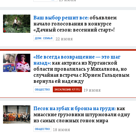
Ваш выбор решит все:
объявляем
начало голосования в конкурсе
«Дачный сезон: весенний старт»!
22 июня
ДОМ. СЕМЬЯ
«Не всегда возвращение — это шаг
назад»:
как актриса из Курганской
области провалилась у Михалкова, но
случайная встреча с Юрием Гальцевым
вернула ей надежду
19 июня
ОБЩЕСТВО
ЭКСКЛЮЗИВ KP.RU
Песок на зубах и бронза на груди:
как
миасские грузовики штурмовали одну
из самых сложных гонок мира
18 июня
ОБЩЕСТВО