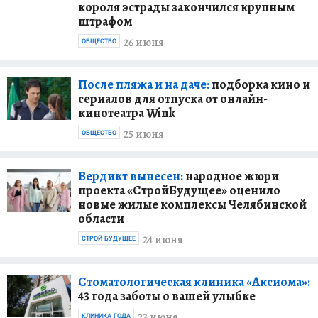
короля эстрады закончился крупным
штрафом
26 июня
ОБЩЕСТВО
После пляжа и на даче:
подборка кино и
сериалов для отпуска от онлайн-
кинотеатра Wink
25 июня
ОБЩЕСТВО
Вердикт вынесен:
народное жюри
проекта «СтройБудущее» оценило
новые жилые комплексы Челябинской
области
24 июня
СТРОЙ БУДУЩЕЕ
Стоматологическая клиника «Аксиома»:
43 года заботы о вашей улыбке
23 июня
КЛИНИКА ГОДА