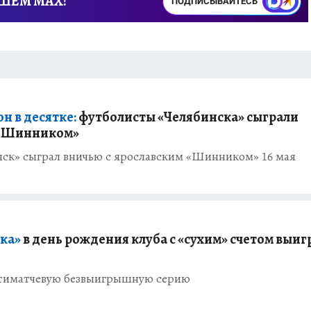
АШЕМ MAX!
ПОДПИСЫВАЙТЕСЬ
н в десятке:
футболисты «Челябинска» сыграли
 «Шинником»
ск» сыграл вничью с ярославским «Шинником» 16 мая
ка»
в день рождения клуба с «сухим» счетом выиг
ятиматчевую безвыигрышную серию