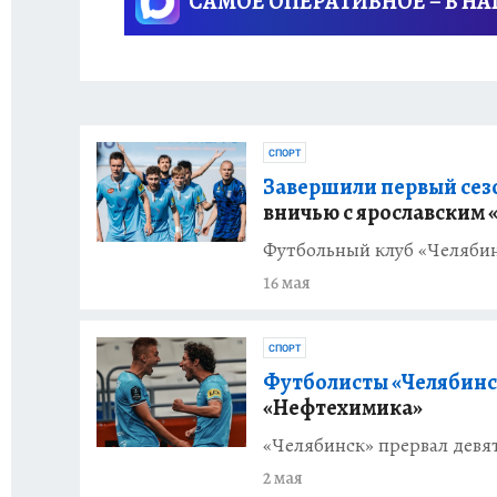
САМОЕ ОПЕРАТИВНОЕ – В Н
СПОРТ
Завершили первый сезо
вничью с ярославским
Футбольный клуб «Челябин
16 мая
СПОРТ
Футболисты «Челябинс
«Нефтехимика»
«Челябинск» прервал дев
2 мая