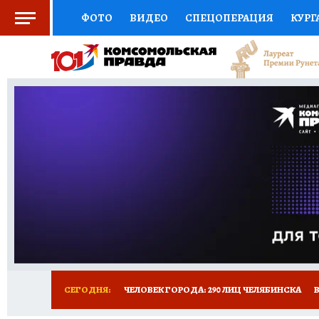
ФОТО
ВИДЕО
СПЕЦОПЕРАЦИЯ
КУРГ
СОЦПОДДЕРЖКА
НАУКА
СПОРТ
КО
ВЫБОР ЭКСПЕРТОВ
ДОКТОР
ФИНАНС
КНИЖНАЯ ПОЛКА
ПРОГНОЗЫ НА СПОРТ
ПРЕСС-ЦЕНТР
НЕДВИЖИМОСТЬ
ТЕЛЕ
РАДИО КП
ТЕСТЫ
НОВОЕ НА САЙТЕ
СЕГОДНЯ:
ЧЕЛОВЕК ГОРОДА: 290 ЛИЦ ЧЕЛЯБИНСКА