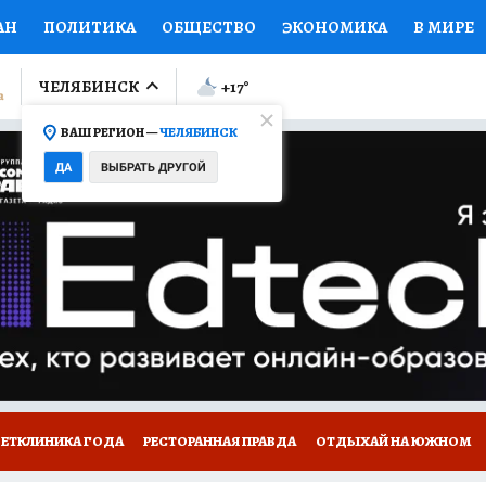
АН
ПОЛИТИКА
ОБЩЕСТВО
ЭКОНОМИКА
В МИРЕ
ЛУМНИСТЫ
ПРОИСШЕСТВИЯ
НАЦИОНАЛЬНЫЕ ПРОЕК
ЧЕЛЯБИНСК
+17
°
ВАШ РЕГИОН —
ЧЕЛЯБИНСК
Ы
ОТКРЫВАЕМ МИР
Я ЗНАЮ
СЕМЬЯ
ЖЕНСКИЕ СЕ
ДА
ВЫБРАТЬ ДРУГОЙ
ПРОМОКОДЫ
СЕРИАЛЫ
СПЕЦПРОЕКТЫ
ДЕФИЦИТ
ВИЗОР
КОЛЛЕКЦИИ
КОНКУРСЫ
РАБОТА У НАС
ГИ
ВЕТКЛИНИКА ГОДА
РЕСТОРАННАЯ ПРАВДА
ОТДЫХАЙ НА ЮЖНОМ