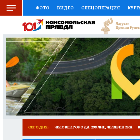
ФОТО
ВИДЕО
СПЕЦОПЕРАЦИЯ
КУРГ
СОЦПОДДЕРЖКА
НАУКА
СПОРТ
КО
ВЫБОР ЭКСПЕРТОВ
ДОКТОР
ФИНАНС
КНИЖНАЯ ПОЛКА
ПРОГНОЗЫ НА СПОРТ
ПРЕСС-ЦЕНТР
НЕДВИЖИМОСТЬ
ТЕЛЕ
РАДИО КП
ТЕСТЫ
НОВОЕ НА САЙТЕ
СЕГОДНЯ:
ЧЕЛОВЕК ГОРОДА: 290 ЛИЦ ЧЕЛЯБИНСКА