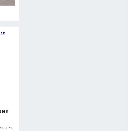
 из
лился