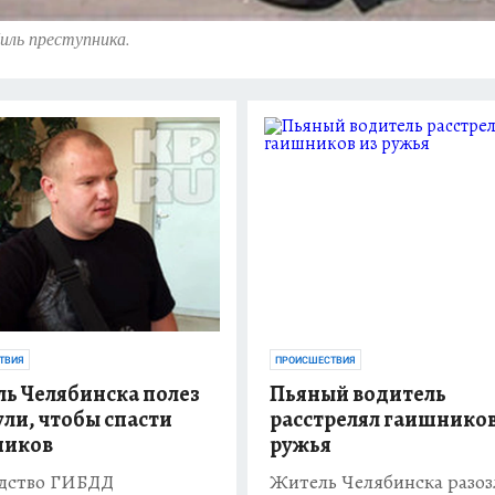
иль преступника.
ТВИЯ
ПРОИСШЕСТВИЯ
ь Челябинска полез
Пьяный водитель
ули, чтобы спасти
расстрелял гаишников
ников
ружья
одство ГИБДД
Житель Челябинска разоз