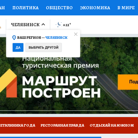
АН
ПОЛИТИКА
ОБЩЕСТВО
ЭКОНОМИКА
В МИРЕ
ЛУМНИСТЫ
ПРОИСШЕСТВИЯ
НАЦИОНАЛЬНЫЕ ПРОЕК
ЧЕЛЯБИНСК
+21
°
ВАШ РЕГИОН —
ЧЕЛЯБИНСК
Ы
ОТКРЫВАЕМ МИР
Я ЗНАЮ
СЕМЬЯ
ЖЕНСКИЕ СЕ
ДА
ВЫБРАТЬ ДРУГОЙ
ПРОМОКОДЫ
СЕРИАЛЫ
СПЕЦПРОЕКТЫ
ДЕФИЦИТ
ВИЗОР
КОЛЛЕКЦИИ
КОНКУРСЫ
РАБОТА У НАС
ГИ
ВЕТКЛИНИКА ГОДА
РЕСТОРАННАЯ ПРАВДА
ОТДЫХАЙ НА ЮЖНОМ