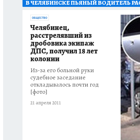
В ЧЕЛЯБИНСКЕ ПЬЯНЫЙ ВОДИТЕЛЬ Р
КАРЬЕРА В КАРЬЕРЕ
БИТВА ЗА ДУМУ
КЛ
ОБЩЕСТВО
ВОЕНКОРЫ
КП АВИА
УКРАИНА: СВОДК
Челябинец,
расстрелявший из
БУДНИ ТАНКОГРАДА
НАВИГАТОР ГАИ
дробовика экипаж
ДПС, получил 18 лет
ФЕСТИВАЛЬНАЯ АЗБУКА
КУЛИНАРНЫЕ РА
колонии
Из-за его больной руки
ЖЕНЩИНЫ В БОЛЬШОМ ГОРОДЕ
ЗЕМСК
судебное заседание
откладывалось почти год
НАШИ В ДЕЛЕ
ЛИЧНЫЙ СЧЕТ
ЦЕНЫ В Ч
[фото]
21 апреля 2011
ИСПЫТАНО НА СЕБЕ