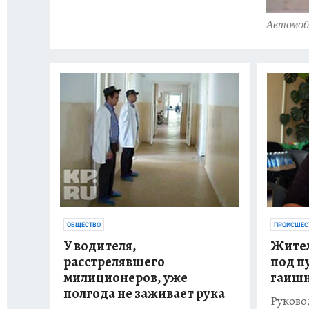
Автомоб
ОБЩЕСТВО
ПРОИСШЕС
У водителя,
Жител
расстрелявшего
под п
милиционеров, уже
гаиш
полгода не заживает рука
Руков