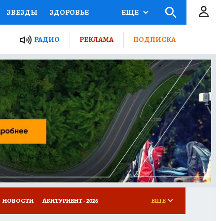
ЗВЕЗДЫ
ЗДОРОВЬЕ
ЕЩЕ
ТЫ РОССИИ
РАДИО
РЕКЛАМА
ПОДПИСКА
КРЕТЫ
ПУТЕВОДИТЕЛЬ
 ЖЕЛЕЗА
ТУРИЗМ
Д ПОТРЕБИТЕЛЯ
ВСЕ О КП
НОВОСТИ
АБИТУРИЕНТ - 2026
ЕЩЕ