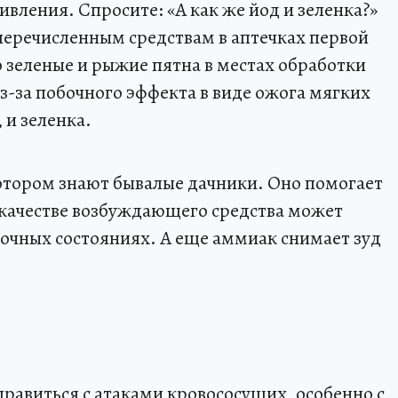
вления. Спросите: «А как же йод и зеленка?»
перечисленным средствам в аптечках первой
о зеленые и рыжие пятна в местах обработки
из-за побочного эффекта в виде ожога мягких
 и зеленка.
котором знают бывалые дачники. Оно помогает
в качестве возбуждающего средства может
очных состояниях. А еще аммиак снимает зуд
правиться с атаками кровососущих, особенно с