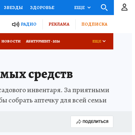
ЗВЕЗДЫ
ЗДОРОВЬЕ
ЕЩЕ
ТЫ РОССИИ
РАДИО
РЕКЛАМА
ПОДПИСКА
КРЕТЫ
ПУТЕВОДИТЕЛЬ
НОВОСТИ
АБИТУРИЕНТ - 2026
ЕЩЕ
 ЖЕЛЕЗА
ТУРИЗМ
ТРОЙ БУДУЩЕЕ
ТОЛЬКО У НАС
имых средств
Д ПОТРЕБИТЕЛЯ
ВСЕ О КП
РАЛА
ЗАДАЙ ВОПРОС ГАИ
 садового инвентаря. За приятными
ЧЕЛОВЕК ГОРОДА-2024
бы собрать аптечку для всей семьи
МОЩИ
ЖЕНЩИНЫ В ПРОФЕССИИ
ПОДЕЛИТЬСЯ
ИЖИМОСТЬ
АФИША
ГОВОРЯТ ЗВЕЗДЫ