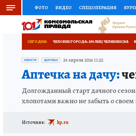
ФОТО
ВИДЕО
СПЕЦОПЕРАЦИЯ
КУРГ
СОЦПОДДЕРЖКА
НАУКА
СПОРТ
КО
ВЫБОР ЭКСПЕРТОВ
ДОКТОР
ФИНАНС
СЕГОДНЯ:
ЧЕЛОВЕК ГОРОДА: 290 ЛИЦ ЧЕЛЯБИНСКА
КНИЖНАЯ ПОЛКА
ПРОГНОЗЫ НА СПОРТ
КАРЬЕРА В КАРЬЕРЕ
БИТВА ЗА ДУМУ
КЛ
24 апреля 2026 11:22
НОВОСТИ
ЗДОРОВЬЕ
Аптечка на дачу:
че
ПРЕСС-ЦЕНТР
НЕДВИЖИМОСТЬ
ТЕЛЕ
ВОЕНКОРЫ
КП АВИА
УКРАИНА: СВОДК
РАДИО КП
ТЕСТЫ
НОВОЕ НА САЙТЕ
Долгожданный старт дачного сезона
БУДНИ ТАНКОГРАДА
НАВИГАТОР ГАИ
хлопотами важно не забыть о своем 
ФЕСТИВАЛЬНАЯ АЗБУКА
КУЛИНАРНЫЕ РА
Источник:
kp.ru
ЖЕНЩИНЫ В БОЛЬШОМ ГОРОДЕ
ЗЕМСК