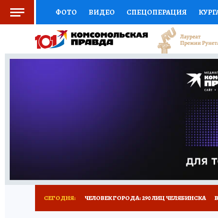
ФОТО
ВИДЕО
СПЕЦОПЕРАЦИЯ
КУРГ
СОЦПОДДЕРЖКА
НАУКА
СПОРТ
КО
ВЫБОР ЭКСПЕРТОВ
ДОКТОР
ФИНАНС
КНИЖНАЯ ПОЛКА
ПРОГНОЗЫ НА СПОРТ
ПРЕСС-ЦЕНТР
НЕДВИЖИМОСТЬ
ТЕЛЕ
РАДИО КП
ТЕСТЫ
НОВОЕ НА САЙТЕ
СЕГОДНЯ:
ЧЕЛОВЕК ГОРОДА: 290 ЛИЦ ЧЕЛЯБИНСКА