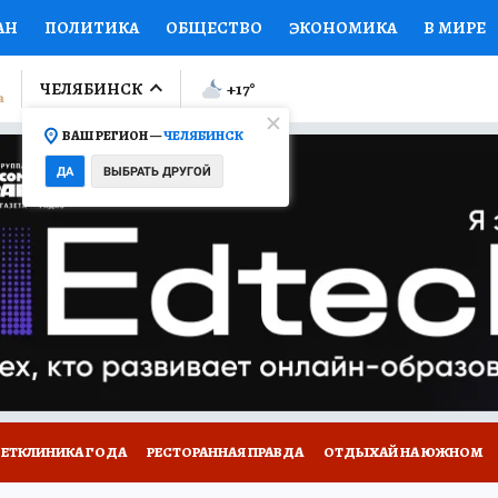
АН
ПОЛИТИКА
ОБЩЕСТВО
ЭКОНОМИКА
В МИРЕ
ЛУМНИСТЫ
ПРОИСШЕСТВИЯ
НАЦИОНАЛЬНЫЕ ПРОЕК
ЧЕЛЯБИНСК
+17
°
ВАШ РЕГИОН —
ЧЕЛЯБИНСК
Ы
ОТКРЫВАЕМ МИР
Я ЗНАЮ
СЕМЬЯ
ЖЕНСКИЕ СЕ
ДА
ВЫБРАТЬ ДРУГОЙ
ПРОМОКОДЫ
СЕРИАЛЫ
СПЕЦПРОЕКТЫ
ДЕФИЦИТ
ВИЗОР
КОЛЛЕКЦИИ
КОНКУРСЫ
РАБОТА У НАС
ГИ
ВЕТКЛИНИКА ГОДА
РЕСТОРАННАЯ ПРАВДА
ОТДЫХАЙ НА ЮЖНОМ