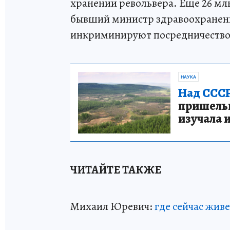
хранении револьвера. Еще 26 млн
бывший министр здравоохранен
инкриминируют посредничество 
НАУКА
Над СССР
пришельце
изучала 
ЧИТАЙТЕ ТАКЖЕ
Михаил Юревич:
где сейчас жив