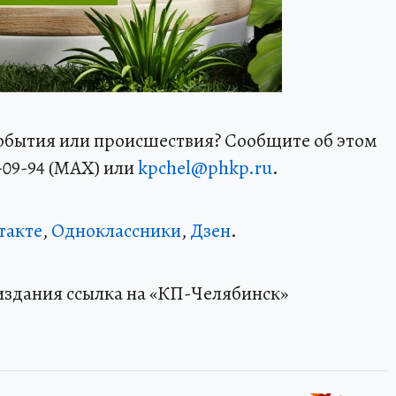
события или происшествия? Сообщите об этом
-09-94 (MAX) или
kpchel@phkp.ru
.
такте
,
Одноклассники
,
Дзен
.
издания ссылка на «КП-Челябинск»