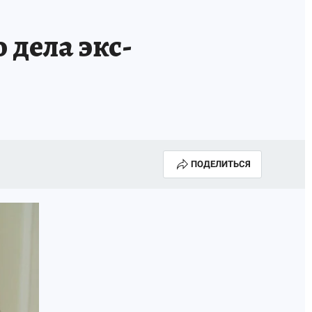
ТРОЙ БУДУЩЕЕ
ТОЛЬКО У НАС
 дела экс-
РАЛА
ЗАДАЙ ВОПРОС ГАИ
ЧЕЛОВЕК ГОРОДА-2024
МОЩИ
ЖЕНЩИНЫ В ПРОФЕССИИ
ИЖИМОСТЬ
АФИША
ГОВОРЯТ ЗВЕЗДЫ
ПОДЕЛИТЬСЯ
РОИТЕЛЬ
ОБЯЗАТЕЛЬНАЯ ВАКЦИНАЦИЯ