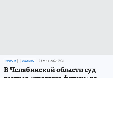
23 мая 2026 7:06
НОВОСТИ
ОБЩЕСТВО
В Челябинской области суд
закрыл «трезвую ферму» за
нарушения
В деревенском ребцентре для зависимых
не соблюдались санитарные и пожарные
нормы