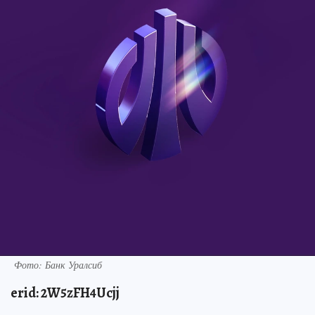
Фото: Банк Уралсиб
erid: 2W5zFH4Ucjj