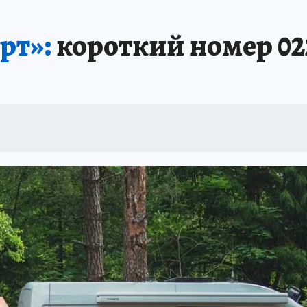
ИНИКА ГОДА
СПРАВОЧНИК ОБРАЗОВАНИЯ
СЧАСТЛИВЫЕ ЛЮДИ
С
рт»:
короткий номер 02
А
ДНЕВНИК ПЕРВЫХ
ТАКАЯ НАУКА
КП В МАХ
ГЕРОИ ЮЖНОГО У
ОТДЫХ В РОССИИ
ЗАПОВЕДНАЯ РОССИЯ
ЮБИЛЕЙ «КОМСОМОЛКИ»
ССКАЗЫ БЕЛКИНА
ДЕКАДЫ И ГЕРОИ
ПРОИСШЕСТВИЯ
ЛАПА ПО
ИЕ
ИНТЕРЕСНЫЙ ЧЕЛЯБИНСК
СПРАВОЧНИК ОБРАЗОВАНИЯ
НЕДВ
ЕЛЯБИНСКЕ
МАЛЕНЬКИЙ ЧЕМПИОН
УРАЛЬСКИЙ ТРИП
ЛУЧШИЙ СТ