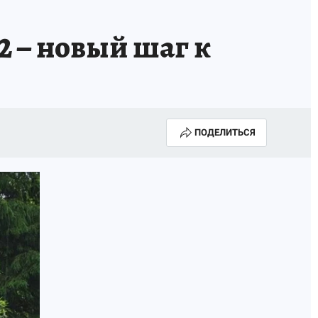
ТРОЙ БУДУЩЕЕ
ТОЛЬКО У НАС
2 – новый шаг к
РАЛА
ЗАДАЙ ВОПРОС ГАИ
ЧЕЛОВЕК ГОРОДА-2024
МОЩИ
ЖЕНЩИНЫ В ПРОФЕССИИ
ПОДЕЛИТЬСЯ
ИЖИМОСТЬ
АФИША
ГОВОРЯТ ЗВЕЗДЫ
РОИТЕЛЬ
ОБЯЗАТЕЛЬНАЯ ВАКЦИНАЦИЯ