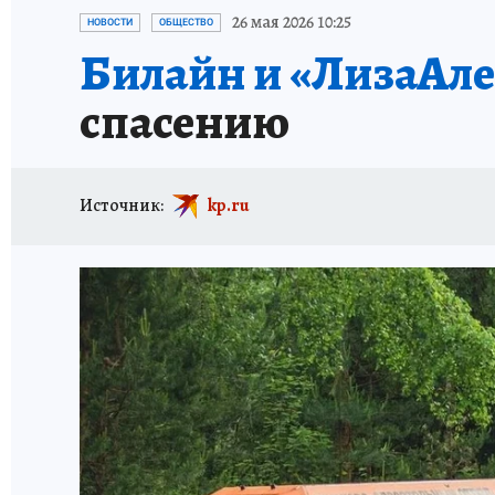
КАРЬЕРА В КАРЬЕРЕ
БИТВА ЗА ДУМУ
КЛ
26 мая 2026 10:25
НОВОСТИ
ОБЩЕСТВО
Билайн и «ЛизаАле
ВОЕНКОРЫ
КП АВИА
УКРАИНА: СВОДК
спасению
БУДНИ ТАНКОГРАДА
НАВИГАТОР ГАИ
ФЕСТИВАЛЬНАЯ АЗБУКА
КУЛИНАРНЫЕ РА
Источник:
kp.ru
ЖЕНЩИНЫ В БОЛЬШОМ ГОРОДЕ
ЗЕМСК
НАШИ В ДЕЛЕ
ЛИЧНЫЙ СЧЕТ
ЦЕНЫ В Ч
ИСПЫТАНО НА СЕБЕ