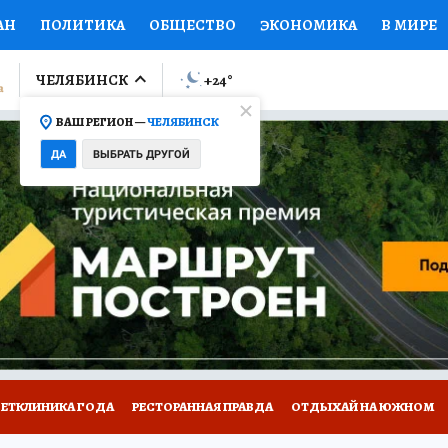
АН
ПОЛИТИКА
ОБЩЕСТВО
ЭКОНОМИКА
В МИРЕ
ЛУМНИСТЫ
ПРОИСШЕСТВИЯ
НАЦИОНАЛЬНЫЕ ПРОЕК
ЧЕЛЯБИНСК
+24
°
ВАШ РЕГИОН —
ЧЕЛЯБИНСК
Ы
ОТКРЫВАЕМ МИР
Я ЗНАЮ
СЕМЬЯ
ЖЕНСКИЕ СЕ
ДА
ВЫБРАТЬ ДРУГОЙ
ПРОМОКОДЫ
СЕРИАЛЫ
СПЕЦПРОЕКТЫ
ДЕФИЦИТ
ВИЗОР
КОЛЛЕКЦИИ
КОНКУРСЫ
РАБОТА У НАС
ГИ
ВЕТКЛИНИКА ГОДА
РЕСТОРАННАЯ ПРАВДА
ОТДЫХАЙ НА ЮЖНОМ