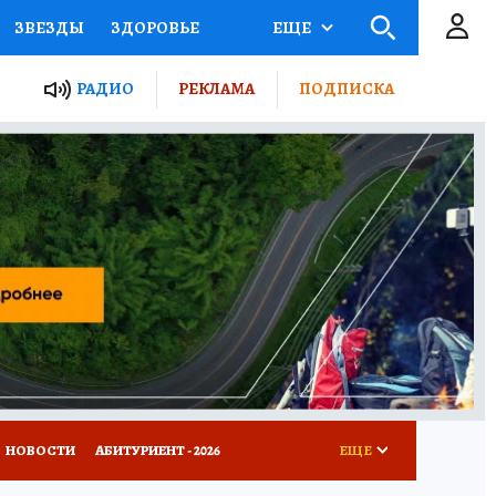
ЗВЕЗДЫ
ЗДОРОВЬЕ
ЕЩЕ
ТЫ РОССИИ
РАДИО
РЕКЛАМА
ПОДПИСКА
КРЕТЫ
ПУТЕВОДИТЕЛЬ
 ЖЕЛЕЗА
ТУРИЗМ
Д ПОТРЕБИТЕЛЯ
ВСЕ О КП
НОВОСТИ
АБИТУРИЕНТ - 2026
ЕЩЕ