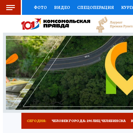
ФОТО
ВИДЕО
СПЕЦОПЕРАЦИЯ
КУРГ
СОЦПОДДЕРЖКА
НАУКА
СПОРТ
КО
ВЫБОР ЭКСПЕРТОВ
ДОКТОР
ФИНАНС
КНИЖНАЯ ПОЛКА
ПРОГНОЗЫ НА СПОРТ
ПРЕСС-ЦЕНТР
НЕДВИЖИМОСТЬ
ТЕЛЕ
РАДИО КП
ТЕСТЫ
НОВОЕ НА САЙТЕ
СЕГОДНЯ:
ЧЕЛОВЕК ГОРОДА: 290 ЛИЦ ЧЕЛЯБИНСКА