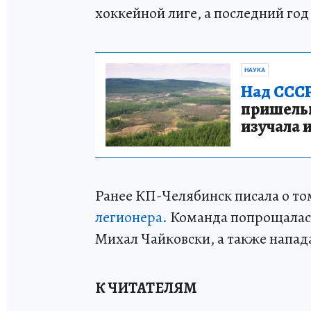
хоккейной лиге, а последний го
НАУКА
Над СССР
пришельце
изучала 
Ранее КП-Челябинск писала о то
легионера.
Команда попрощалась
Михал Чайковски, а также нап
К ЧИТАТЕЛЯМ