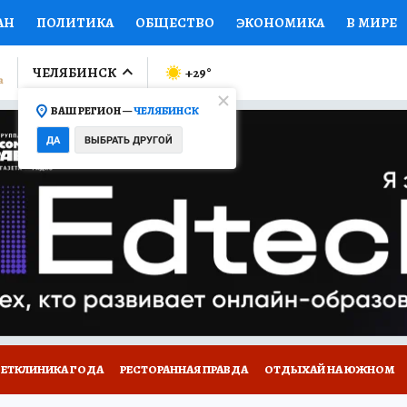
АН
ПОЛИТИКА
ОБЩЕСТВО
ЭКОНОМИКА
В МИРЕ
ЛУМНИСТЫ
ПРОИСШЕСТВИЯ
НАЦИОНАЛЬНЫЕ ПРОЕК
ЧЕЛЯБИНСК
+29
°
ВАШ РЕГИОН —
ЧЕЛЯБИНСК
Ы
ОТКРЫВАЕМ МИР
Я ЗНАЮ
СЕМЬЯ
ЖЕНСКИЕ СЕ
ДА
ВЫБРАТЬ ДРУГОЙ
ПРОМОКОДЫ
СЕРИАЛЫ
СПЕЦПРОЕКТЫ
ДЕФИЦИТ
ВИЗОР
КОЛЛЕКЦИИ
КОНКУРСЫ
РАБОТА У НАС
ГИ
ВЕТКЛИНИКА ГОДА
РЕСТОРАННАЯ ПРАВДА
ОТДЫХАЙ НА ЮЖНОМ