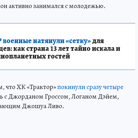
д он активно занимался с молодежью.
 военные натянули «сетку»
для
в: как страна 13 лет тайно искала и
инопланетных гостей
м, что ХК «Трактор»
покинули сразу четыре
 с Джорданом Гроссом, Логаном Дэйем,
адающим Джошуа Ливо.