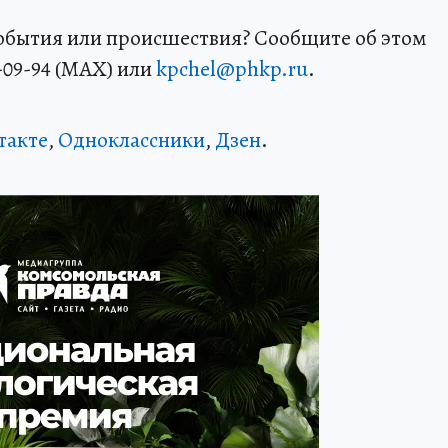
события или происшествия? Сообщите об этом
-09-94 (MAX) или
kpchel@phkp.ru
.
такте
,
Одноклассники
,
Дзен
.