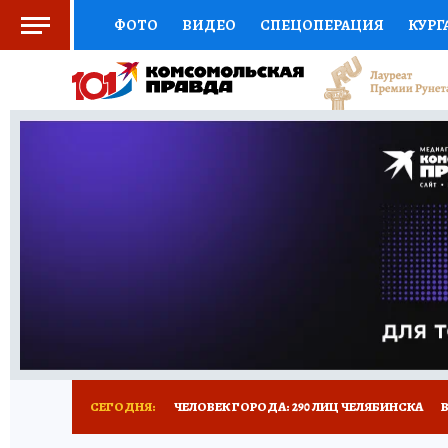
ФОТО
ВИДЕО
СПЕЦОПЕРАЦИЯ
КУРГ
СОЦПОДДЕРЖКА
НАУКА
СПОРТ
КО
ВЫБОР ЭКСПЕРТОВ
ДОКТОР
ФИНАНС
КНИЖНАЯ ПОЛКА
ПРОГНОЗЫ НА СПОРТ
ПРЕСС-ЦЕНТР
НЕДВИЖИМОСТЬ
ТЕЛЕ
РАДИО КП
ТЕСТЫ
НОВОЕ НА САЙТЕ
СЕГОДНЯ:
ЧЕЛОВЕК ГОРОДА: 290 ЛИЦ ЧЕЛЯБИНСКА