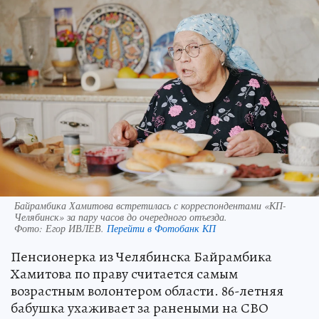
Байрамбика Хамитова встретилась с корреспондентами «КП-
Челябинск» за пару часов до очередного отъезда.
Фото:
Егор ИВЛЕВ.
Перейти в Фотобанк КП
Пенсионерка из Челябинска Байрамбика
Хамитова по праву считается самым
возрастным волонтером области. 86-летняя
бабушка ухаживает за ранеными на СВО