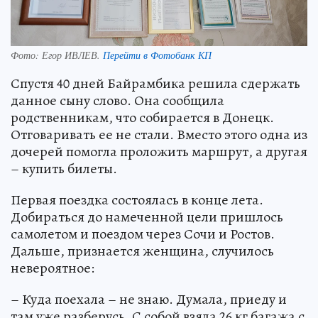
Фото:
Егор ИВЛЕВ.
Перейти в Фотобанк КП
Спустя 40 дней Байрамбика решила сдержать
данное сыну слово. Она сообщила
родственникам, что собирается в Донецк.
Отговаривать ее не стали. Вместо этого одна из
дочерей помогла проложить маршрут, а другая
– купить билеты.
Первая поездка состоялась в конце лета.
Добираться до намеченной цели пришлось
самолетом и поездом через Сочи и Ростов.
Дальше, признается женщина, случилось
невероятное:
– Куда поехала – не знаю. Думала, приеду и
там уже разберусь. С собой взяла 26 кг багажа с