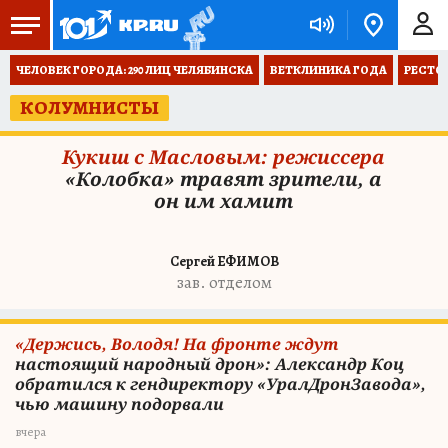
ЧЕЛОВЕК ГОРОДА: 290 ЛИЦ ЧЕЛЯБИНСКА
ВЕТКЛИНИКА ГОДА
РЕСТО
КОЛУМНИСТЫ
Кукиш с Масловым: режиссера
«Колобка» травят зрители, а
он им хамит
Сергей ЕФИМОВ
зав. отделом
«Держись, Володя! На фронте ждут
настоящий народный дрон»: Александр Коц
обратился к гендиректору «УралДронЗавода»,
чью машину подорвали
вчера