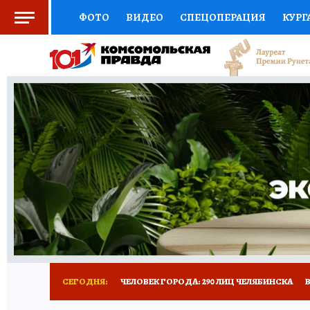
ФОТО
ВИДЕО
СПЕЦОПЕРАЦИЯ
КУРГ
СОЦПОДДЕРЖКА
НАУКА
СПОРТ
КО
ВЫБОР ЭКСПЕРТОВ
ДОКТОР
ФИНАНС
КНИЖНАЯ ПОЛКА
ПРОГНОЗЫ НА СПОРТ
ПРЕСС-ЦЕНТР
НЕДВИЖИМОСТЬ
ТЕЛЕ
РАДИО КП
ТЕСТЫ
НОВОЕ НА САЙТЕ
СЕГОДНЯ:
ЧЕЛОВЕК ГОРОДА: 290 ЛИЦ ЧЕЛЯБИНСКА