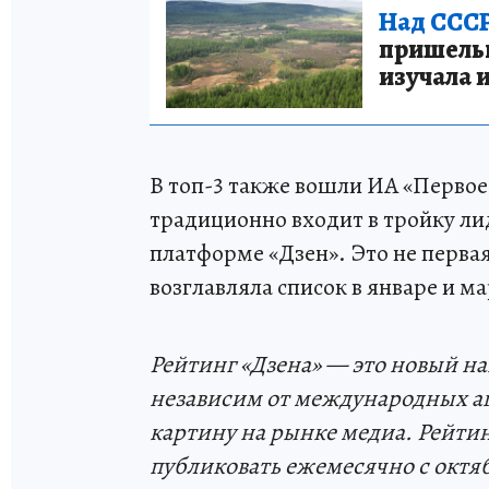
Над СССР
пришельце
изучала 
В топ-3 также вошли ИА «Первое
традиционно входит в тройку л
платформе «Дзен». Это не перва
возглавляла список в январе и м
Рейтинг «Дзена» — это новый н
независим от международных аг
картину на рынке медиа. Рейти
публиковать ежемесячно с октя