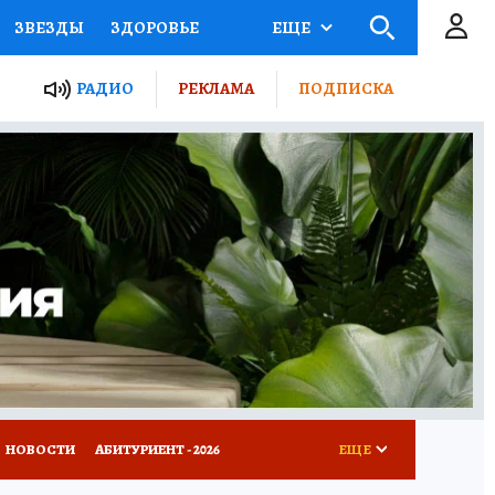
ЗВЕЗДЫ
ЗДОРОВЬЕ
ЕЩЕ
ТЫ РОССИИ
РАДИО
РЕКЛАМА
ПОДПИСКА
КРЕТЫ
ПУТЕВОДИТЕЛЬ
 ЖЕЛЕЗА
ТУРИЗМ
Д ПОТРЕБИТЕЛЯ
ВСЕ О КП
НОВОСТИ
АБИТУРИЕНТ - 2026
ЕЩЕ