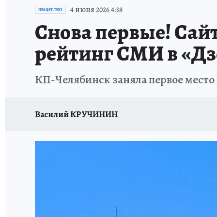
КАРЬЕРА В КАРЬЕРЕ
БИТВА ЗА ДУМУ
КЛ
4 июня 2026 4:38
ОБЩЕСТВО
Снова первые! Сай
ВОЕНКОРЫ
КП АВИА
УКРАИНА: СВОДК
рейтинг СМИ в «Дз
БУДНИ ТАНКОГРАДА
НАВИГАТОР ГАИ
КП-Челябинск заняла первое место 
ФЕСТИВАЛЬНАЯ АЗБУКА
КУЛИНАРНЫЕ РА
ЖЕНЩИНЫ В БОЛЬШОМ ГОРОДЕ
ЗЕМСК
Василий КРУЧИНИН
НАШИ В ДЕЛЕ
ЛИЧНЫЙ СЧЕТ
ЦЕНЫ В Ч
ИСПЫТАНО НА СЕБЕ