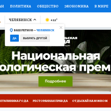
АН
ПОЛИТИКА
ОБЩЕСТВО
ЭКОНОМИКА
В МИРЕ
ЛУМНИСТЫ
ПРОИСШЕСТВИЯ
НАЦИОНАЛЬНЫЕ ПРОЕК
ЧЕЛЯБИНСК
+22
°
ВАШ РЕГИОН —
ЧЕЛЯБИНСК
Ы
ОТКРЫВАЕМ МИР
Я ЗНАЮ
СЕМЬЯ
ЖЕНСКИЕ СЕ
ДА
ВЫБРАТЬ ДРУГОЙ
ПРОМОКОДЫ
СЕРИАЛЫ
СПЕЦПРОЕКТЫ
ДЕФИЦИТ
ВИЗОР
КОЛЛЕКЦИИ
КОНКУРСЫ
РАБОТА У НАС
ГИ
ВЕТКЛИНИКА ГОДА
РЕСТОРАННАЯ ПРАВДА
ОТДЫХАЙ НА ЮЖНОМ