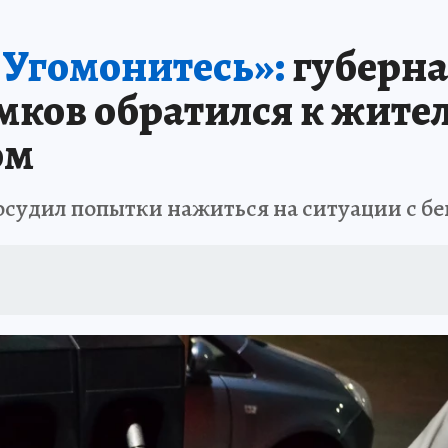
ИНИКА ГОДА
СПРАВОЧНИК ОБРАЗОВАНИЯ
СЧАСТЛИВЫЕ ЛЮДИ
С
 Угомонитесь»:
губерна
А
ДНЕВНИК ПЕРВЫХ
ТАКАЯ НАУКА
КП В МАХ
ГЕРОИ ЮЖНОГО У
ков обратился к жите
ОТДЫХ В РОССИИ
ЗАПОВЕДНАЯ РОССИЯ
ЮБИЛЕЙ «КОМСОМОЛКИ»
ом
ССКАЗЫ БЕЛКИНА
ДЕКАДЫ И ГЕРОИ
ПРОИСШЕСТВИЯ
ЛАПА ПО
осудил попытки нажиться на ситуации с б
ИЕ
ИНТЕРЕСНЫЙ ЧЕЛЯБИНСК
СПРАВОЧНИК ОБРАЗОВАНИЯ
НЕДВ
ЕЛЯБИНСКЕ
МАЛЕНЬКИЙ ЧЕМПИОН
УРАЛЬСКИЙ ТРИП
ЛУЧШИЙ СТ