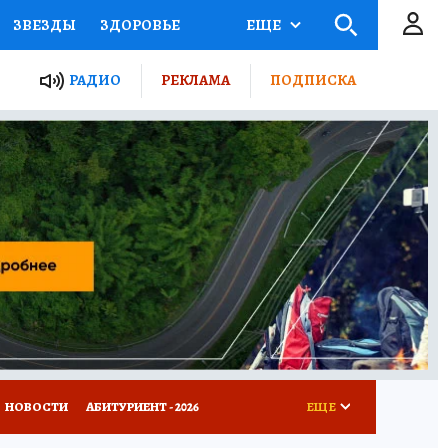
ЗВЕЗДЫ
ЗДОРОВЬЕ
ЕЩЕ
ТЫ РОССИИ
РАДИО
РЕКЛАМА
ПОДПИСКА
КРЕТЫ
ПУТЕВОДИТЕЛЬ
 ЖЕЛЕЗА
ТУРИЗМ
Д ПОТРЕБИТЕЛЯ
ВСЕ О КП
НОВОСТИ
АБИТУРИЕНТ - 2026
ЕЩЕ