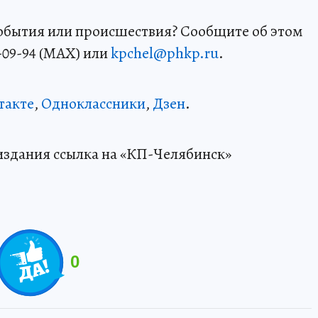
события или происшествия? Сообщите об этом
-09-94 (MAX) или
kpchel@phkp.ru
.
такте
,
Одноклассники
,
Дзен
.
издания ссылка на «КП-Челябинск»
0