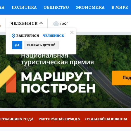
АН
ПОЛИТИКА
ОБЩЕСТВО
ЭКОНОМИКА
В МИРЕ
ЛУМНИСТЫ
ПРОИСШЕСТВИЯ
НАЦИОНАЛЬНЫЕ ПРОЕК
ЧЕЛЯБИНСК
+20
°
ВАШ РЕГИОН —
ЧЕЛЯБИНСК
Ы
ОТКРЫВАЕМ МИР
Я ЗНАЮ
СЕМЬЯ
ЖЕНСКИЕ СЕ
ДА
ВЫБРАТЬ ДРУГОЙ
ПРОМОКОДЫ
СЕРИАЛЫ
СПЕЦПРОЕКТЫ
ДЕФИЦИТ
ВИЗОР
КОЛЛЕКЦИИ
КОНКУРСЫ
РАБОТА У НАС
ГИ
ВЕТКЛИНИКА ГОДА
РЕСТОРАННАЯ ПРАВДА
ОТДЫХАЙ НА ЮЖНОМ