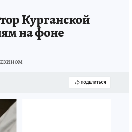
ТРОЙ БУДУЩЕЕ
ТОЛЬКО У НАС
тор Курганской
РАЛА
ЗАДАЙ ВОПРОС ГАИ
лям на фоне
ЧЕЛОВЕК ГОРОДА-2024
МОЩИ
ЖЕНЩИНЫ В ПРОФЕССИИ
ензином
ИЖИМОСТЬ
АФИША
ГОВОРЯТ ЗВЕЗДЫ
ПОДЕЛИТЬСЯ
РОИТЕЛЬ
ОБЯЗАТЕЛЬНАЯ ВАКЦИНАЦИЯ