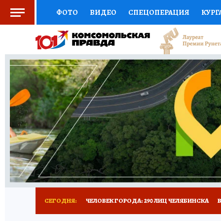
ФОТО
ВИДЕО
СПЕЦОПЕРАЦИЯ
КУРГ
СОЦПОДДЕРЖКА
НАУКА
СПОРТ
КО
ВЫБОР ЭКСПЕРТОВ
ДОКТОР
ФИНАНС
КНИЖНАЯ ПОЛКА
ПРОГНОЗЫ НА СПОРТ
ПРЕСС-ЦЕНТР
НЕДВИЖИМОСТЬ
ТЕЛЕ
РАДИО КП
ТЕСТЫ
НОВОЕ НА САЙТЕ
СЕГОДНЯ:
ЧЕЛОВЕК ГОРОДА: 290 ЛИЦ ЧЕЛЯБИНСКА