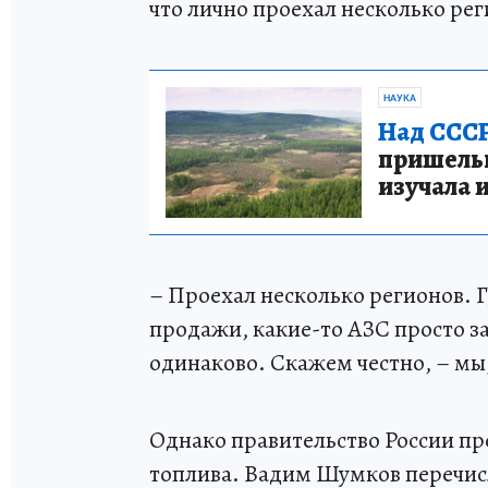
что лично проехал несколько ре
НАУКА
Над СССР
пришельце
изучала 
– Проехал несколько регионов. 
продажи, какие-то АЗС просто з
одинаково. Скажем честно, – мы,
Однако правительство России п
топлива. Вадим Шумков перечисл