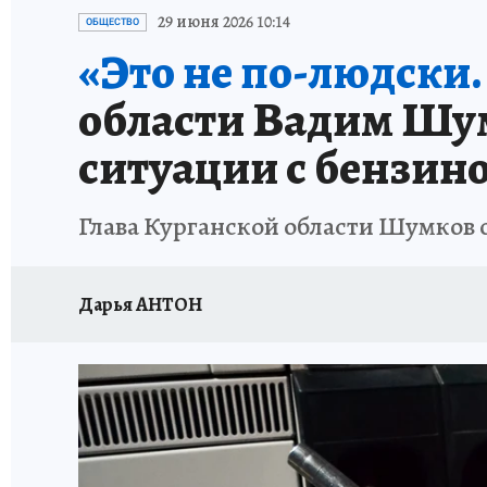
КАРЬЕРА В КАРЬЕРЕ
БИТВА ЗА ДУМУ
КЛ
29 июня 2026 10:14
ОБЩЕСТВО
«Это не по-людски.
ВОЕНКОРЫ
КП АВИА
УКРАИНА: СВОДК
области Вадим Шум
БУДНИ ТАНКОГРАДА
НАВИГАТОР ГАИ
ситуации с бензин
ФЕСТИВАЛЬНАЯ АЗБУКА
КУЛИНАРНЫЕ РА
Глава Курганской области Шумков 
ЖЕНЩИНЫ В БОЛЬШОМ ГОРОДЕ
ЗЕМСК
Дарья АНТОН
НАШИ В ДЕЛЕ
ЛИЧНЫЙ СЧЕТ
ЦЕНЫ В Ч
ИСПЫТАНО НА СЕБЕ