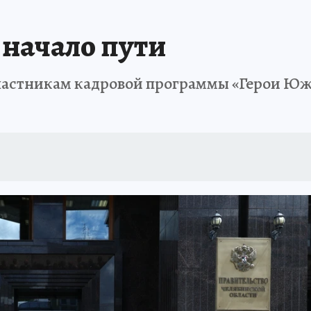
ИНИКА ГОДА
СПРАВОЧНИК ОБРАЗОВАНИЯ
СЧАСТЛИВЫЕ ЛЮДИ
С
начало пути
А
ДНЕВНИК ПЕРВЫХ
ТАКАЯ НАУКА
КП В МАХ
ГЕРОИ ЮЖНОГО У
частникам кадровой программы «Герои Южн
ОТДЫХ В РОССИИ
ЗАПОВЕДНАЯ РОССИЯ
ЮБИЛЕЙ «КОМСОМОЛКИ»
ССКАЗЫ БЕЛКИНА
ДЕКАДЫ И ГЕРОИ
ПРОИСШЕСТВИЯ
ЛАПА ПО
ИЕ
ИНТЕРЕСНЫЙ ЧЕЛЯБИНСК
СПРАВОЧНИК ОБРАЗОВАНИЯ
НЕДВ
ЕЛЯБИНСКЕ
МАЛЕНЬКИЙ ЧЕМПИОН
УРАЛЬСКИЙ ТРИП
ЛУЧШИЙ СТ