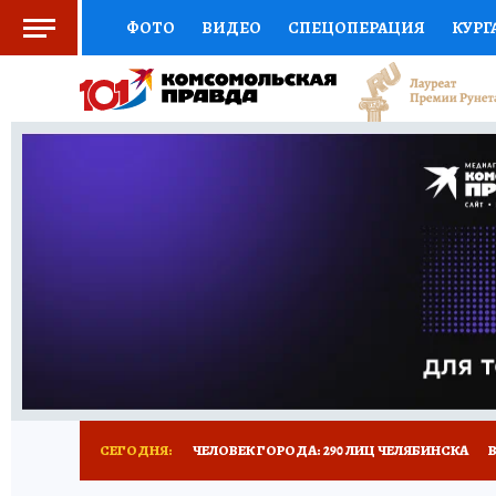
ФОТО
ВИДЕО
СПЕЦОПЕРАЦИЯ
КУРГ
СОЦПОДДЕРЖКА
НАУКА
СПОРТ
КО
ВЫБОР ЭКСПЕРТОВ
ДОКТОР
ФИНАНС
КНИЖНАЯ ПОЛКА
ПРОГНОЗЫ НА СПОРТ
ПРЕСС-ЦЕНТР
НЕДВИЖИМОСТЬ
ТЕЛЕ
РАДИО КП
ТЕСТЫ
НОВОЕ НА САЙТЕ
СЕГОДНЯ:
ЧЕЛОВЕК ГОРОДА: 290 ЛИЦ ЧЕЛЯБИНСКА