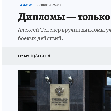
КАРЬЕРА В КАРЬЕРЕ
БИТВА ЗА ДУМУ
КЛ
3 июля 2026 4:00
ОБЩЕСТВО
Дипломы — только 
ВОЕНКОРЫ
КП АВИА
УКРАИНА: СВОДК
Алексей Текслер вручил дипломы у
БУДНИ ТАНКОГРАДА
НАВИГАТОР ГАИ
боевых действий.
ФЕСТИВАЛЬНАЯ АЗБУКА
КУЛИНАРНЫЕ РА
Ольга ЩАПИНА
ЖЕНЩИНЫ В БОЛЬШОМ ГОРОДЕ
ЗЕМСК
НАШИ В ДЕЛЕ
ЛИЧНЫЙ СЧЕТ
ЦЕНЫ В Ч
ИСПЫТАНО НА СЕБЕ