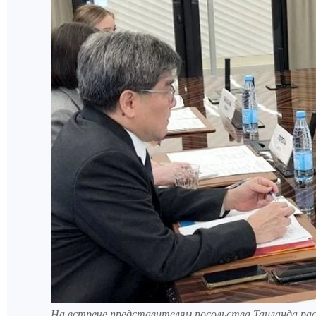
На встрече представителям посольства Таиланда рас