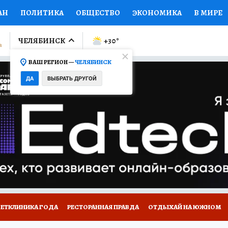
АН
ПОЛИТИКА
ОБЩЕСТВО
ЭКОНОМИКА
В МИРЕ
ЛУМНИСТЫ
ПРОИСШЕСТВИЯ
НАЦИОНАЛЬНЫЕ ПРОЕК
ЧЕЛЯБИНСК
+30
°
ВАШ РЕГИОН —
ЧЕЛЯБИНСК
Ы
ОТКРЫВАЕМ МИР
Я ЗНАЮ
СЕМЬЯ
ЖЕНСКИЕ СЕ
ДА
ВЫБРАТЬ ДРУГОЙ
ПРОМОКОДЫ
СЕРИАЛЫ
СПЕЦПРОЕКТЫ
ДЕФИЦИТ
ВИЗОР
КОЛЛЕКЦИИ
КОНКУРСЫ
РАБОТА У НАС
ГИ
ВЕТКЛИНИКА ГОДА
РЕСТОРАННАЯ ПРАВДА
ОТДЫХАЙ НА ЮЖНОМ