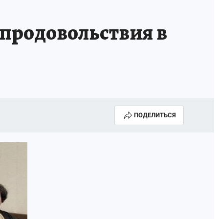
ТРОЙ БУДУЩЕЕ
ТОЛЬКО У НАС
 продовольствия в
РАЛА
ЗАДАЙ ВОПРОС ГАИ
ЧЕЛОВЕК ГОРОДА-2024
МОЩИ
ЖЕНЩИНЫ В ПРОФЕССИИ
ИЖИМОСТЬ
АФИША
ГОВОРЯТ ЗВЕЗДЫ
ПОДЕЛИТЬСЯ
РОИТЕЛЬ
ОБЯЗАТЕЛЬНАЯ ВАКЦИНАЦИЯ