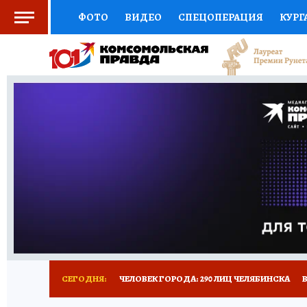
ФОТО
ВИДЕО
СПЕЦОПЕРАЦИЯ
КУРГ
СОЦПОДДЕРЖКА
НАУКА
СПОРТ
КО
ВЫБОР ЭКСПЕРТОВ
ДОКТОР
ФИНАНС
КНИЖНАЯ ПОЛКА
ПРОГНОЗЫ НА СПОРТ
ПРЕСС-ЦЕНТР
НЕДВИЖИМОСТЬ
ТЕЛЕ
РАДИО КП
ТЕСТЫ
НОВОЕ НА САЙТЕ
СЕГОДНЯ:
ЧЕЛОВЕК ГОРОДА: 290 ЛИЦ ЧЕЛЯБИНСКА