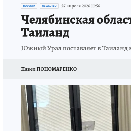
КАРЬЕРА В КАРЬЕРЕ
БИТВА ЗА ДУМУ
КЛ
27 апреля 2026 11:56
НОВОСТИ
ОБЩЕСТВО
Челябинская облас
ВОЕНКОРЫ
КП АВИА
УКРАИНА: СВОДК
Таиланд
БУДНИ ТАНКОГРАДА
НАВИГАТОР ГАИ
Южный Урал поставляет в Таиланд 
ФЕСТИВАЛЬНАЯ АЗБУКА
КУЛИНАРНЫЕ РА
ЖЕНЩИНЫ В БОЛЬШОМ ГОРОДЕ
ЗЕМСК
Павел ПОНОМАРЕНКО
НАШИ В ДЕЛЕ
ЛИЧНЫЙ СЧЕТ
ЦЕНЫ В Ч
ИСПЫТАНО НА СЕБЕ