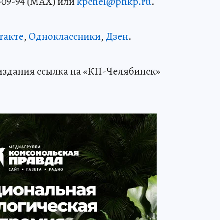
-09-94 (MAX) или
kpchel@phkp.ru
.
такте
,
Одноклассники
,
Дзен
.
издания ссылка на «КП-Челябинск»