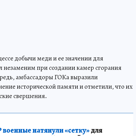
цессе добычи меди и ее значении для
лл незаменим при создании камер сгорания
ередь, амбассадоры ГОКа выразили
нение исторической памяти и отметили, что их
ские свершения.
 военные натянули «сетку»
для