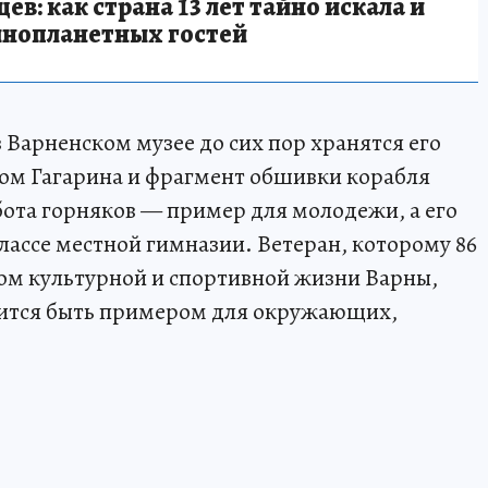
в: как страна 13 лет тайно искала и
инопланетных гостей
в Варненском музее до сих пор хранятся его
фом Гагарина и фрагмент обшивки корабля
бота горняков — пример для молодежи, а его
лассе местной гимназии. Ветеран, которому 86
ком культурной и спортивной жизни Варны,
емится быть примером для окружающих,