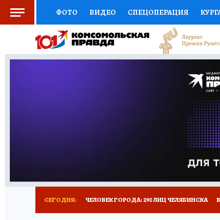
ФОТО
ВИДЕО
СПЕЦОПЕРАЦИЯ
КУРГ
СОЦПОДДЕРЖКА
НАУКА
СПОРТ
КО
ВЫБОР ЭКСПЕРТОВ
ДОКТОР
ФИНАНС
КНИЖНАЯ ПОЛКА
ПРОГНОЗЫ НА СПОРТ
ПРЕСС-ЦЕНТР
НЕДВИЖИМОСТЬ
ТЕЛЕ
РАДИО КП
ТЕСТЫ
НОВОЕ НА САЙТЕ
СЕГОДНЯ:
ЧЕЛОВЕК ГОРОДА: 290 ЛИЦ ЧЕЛЯБИНСКА