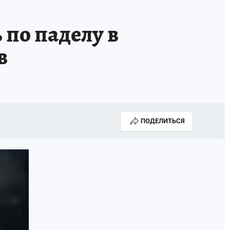
ТРОЙ БУДУЩЕЕ
ТОЛЬКО У НАС
 по паделу в
РАЛА
ЗАДАЙ ВОПРОС ГАИ
в
ЧЕЛОВЕК ГОРОДА-2024
МОЩИ
ЖЕНЩИНЫ В ПРОФЕССИИ
ИЖИМОСТЬ
АФИША
ГОВОРЯТ ЗВЕЗДЫ
ПОДЕЛИТЬСЯ
РОИТЕЛЬ
ОБЯЗАТЕЛЬНАЯ ВАКЦИНАЦИЯ