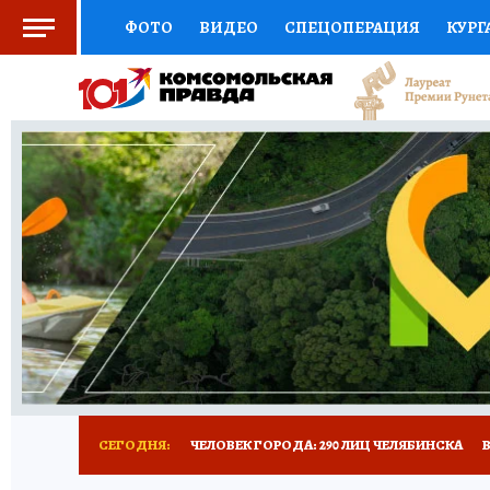
ФОТО
ВИДЕО
СПЕЦОПЕРАЦИЯ
КУРГ
СОЦПОДДЕРЖКА
НАУКА
СПОРТ
КО
ВЫБОР ЭКСПЕРТОВ
ДОКТОР
ФИНАНС
КНИЖНАЯ ПОЛКА
ПРОГНОЗЫ НА СПОРТ
ПРЕСС-ЦЕНТР
НЕДВИЖИМОСТЬ
ТЕЛЕ
РАДИО КП
ТЕСТЫ
НОВОЕ НА САЙТЕ
СЕГОДНЯ:
ЧЕЛОВЕК ГОРОДА: 290 ЛИЦ ЧЕЛЯБИНСКА