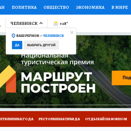
АН
ПОЛИТИКА
ОБЩЕСТВО
ЭКОНОМИКА
В МИРЕ
ЛУМНИСТЫ
ПРОИСШЕСТВИЯ
НАЦИОНАЛЬНЫЕ ПРОЕК
ЧЕЛЯБИНСК
+28
°
ВАШ РЕГИОН —
ЧЕЛЯБИНСК
Ы
ОТКРЫВАЕМ МИР
Я ЗНАЮ
СЕМЬЯ
ЖЕНСКИЕ СЕ
ДА
ВЫБРАТЬ ДРУГОЙ
ПРОМОКОДЫ
СЕРИАЛЫ
СПЕЦПРОЕКТЫ
ДЕФИЦИТ
ВИЗОР
КОЛЛЕКЦИИ
КОНКУРСЫ
РАБОТА У НАС
ГИ
ВЕТКЛИНИКА ГОДА
РЕСТОРАННАЯ ПРАВДА
ОТДЫХАЙ НА ЮЖНОМ