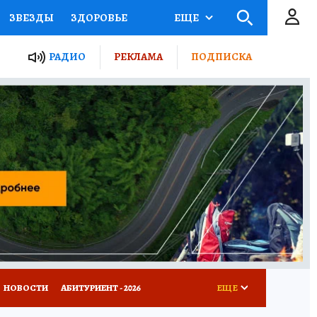
ЗВЕЗДЫ
ЗДОРОВЬЕ
ЕЩЕ
ТЫ РОССИИ
РАДИО
РЕКЛАМА
ПОДПИСКА
КРЕТЫ
ПУТЕВОДИТЕЛЬ
 ЖЕЛЕЗА
ТУРИЗМ
Д ПОТРЕБИТЕЛЯ
ВСЕ О КП
НОВОСТИ
АБИТУРИЕНТ - 2026
ЕЩЕ