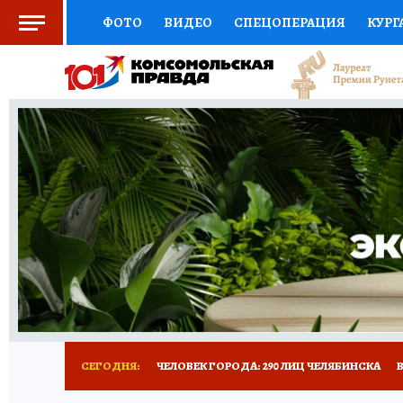
ФОТО
ВИДЕО
СПЕЦОПЕРАЦИЯ
КУРГ
СОЦПОДДЕРЖКА
НАУКА
СПОРТ
КО
ВЫБОР ЭКСПЕРТОВ
ДОКТОР
ФИНАНС
КНИЖНАЯ ПОЛКА
ПРОГНОЗЫ НА СПОРТ
ПРЕСС-ЦЕНТР
НЕДВИЖИМОСТЬ
ТЕЛЕ
РАДИО КП
ТЕСТЫ
НОВОЕ НА САЙТЕ
СЕГОДНЯ:
ЧЕЛОВЕК ГОРОДА: 290 ЛИЦ ЧЕЛЯБИНСКА