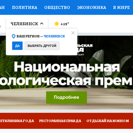
АН
ПОЛИТИКА
ОБЩЕСТВО
ЭКОНОМИКА
В МИРЕ
ЛУМНИСТЫ
ПРОИСШЕСТВИЯ
НАЦИОНАЛЬНЫЕ ПРОЕК
ЧЕЛЯБИНСК
+29
°
ВАШ РЕГИОН —
ЧЕЛЯБИНСК
Ы
ОТКРЫВАЕМ МИР
Я ЗНАЮ
СЕМЬЯ
ЖЕНСКИЕ СЕ
ДА
ВЫБРАТЬ ДРУГОЙ
ПРОМОКОДЫ
СЕРИАЛЫ
СПЕЦПРОЕКТЫ
ДЕФИЦИТ
ВИЗОР
КОЛЛЕКЦИИ
КОНКУРСЫ
РАБОТА У НАС
ГИ
ВЕТКЛИНИКА ГОДА
РЕСТОРАННАЯ ПРАВДА
ОТДЫХАЙ НА ЮЖНОМ