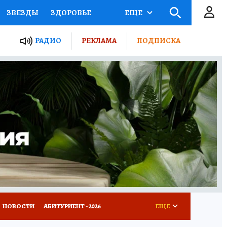
ЗВЕЗДЫ
ЗДОРОВЬЕ
ЕЩЕ
ТЫ РОССИИ
РАДИО
РЕКЛАМА
ПОДПИСКА
КРЕТЫ
ПУТЕВОДИТЕЛЬ
 ЖЕЛЕЗА
ТУРИЗМ
Д ПОТРЕБИТЕЛЯ
ВСЕ О КП
НОВОСТИ
АБИТУРИЕНТ - 2026
ЕЩЕ