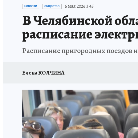
КАРЬЕРА В КАРЬЕРЕ
БИТВА ЗА ДУМУ
КЛ
6 мая 2026 3:45
НОВОСТИ
ОБЩЕСТВО
В Челябинской обл
ВОЕНКОРЫ
КП АВИА
УКРАИНА: СВОДК
расписание электр
БУДНИ ТАНКОГРАДА
НАВИГАТОР ГАИ
Расписание пригородных поездов н
ФЕСТИВАЛЬНАЯ АЗБУКА
КУЛИНАРНЫЕ РА
ЖЕНЩИНЫ В БОЛЬШОМ ГОРОДЕ
ЗЕМСК
Елена КОЛЧИНА
НАШИ В ДЕЛЕ
ЛИЧНЫЙ СЧЕТ
ЦЕНЫ В Ч
ИСПЫТАНО НА СЕБЕ