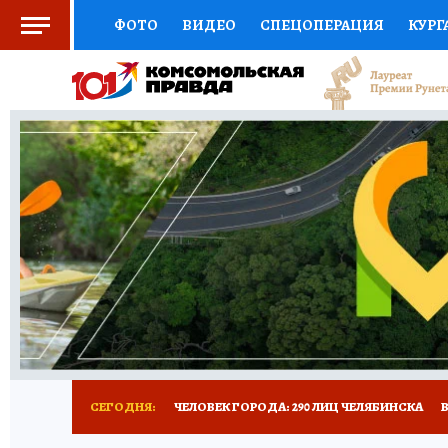
ФОТО
ВИДЕО
СПЕЦОПЕРАЦИЯ
КУРГ
СОЦПОДДЕРЖКА
НАУКА
СПОРТ
КО
ВЫБОР ЭКСПЕРТОВ
ДОКТОР
ФИНАНС
КНИЖНАЯ ПОЛКА
ПРОГНОЗЫ НА СПОРТ
ПРЕСС-ЦЕНТР
НЕДВИЖИМОСТЬ
ТЕЛЕ
РАДИО КП
ТЕСТЫ
НОВОЕ НА САЙТЕ
СЕГОДНЯ:
ЧЕЛОВЕК ГОРОДА: 290 ЛИЦ ЧЕЛЯБИНСКА