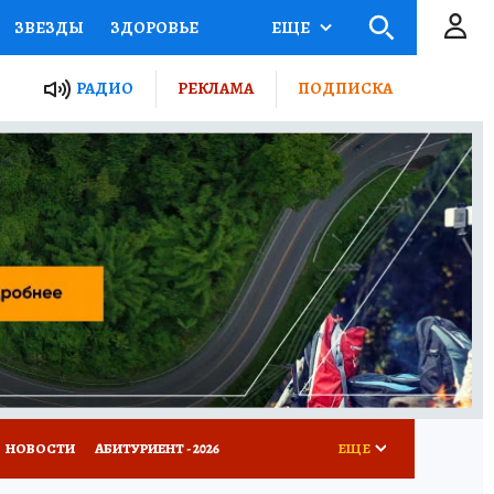
ЗВЕЗДЫ
ЗДОРОВЬЕ
ЕЩЕ
ТЫ РОССИИ
РАДИО
РЕКЛАМА
ПОДПИСКА
КРЕТЫ
ПУТЕВОДИТЕЛЬ
 ЖЕЛЕЗА
ТУРИЗМ
Д ПОТРЕБИТЕЛЯ
ВСЕ О КП
НОВОСТИ
АБИТУРИЕНТ - 2026
ЕЩЕ