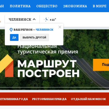
АН
ПОЛИТИКА
ОБЩЕСТВО
ЭКОНОМИКА
В МИРЕ
ЛУМНИСТЫ
ПРОИСШЕСТВИЯ
НАЦИОНАЛЬНЫЕ ПРОЕК
ЧЕЛЯБИНСК
+21
°
ВАШ РЕГИОН —
ЧЕЛЯБИНСК
Ы
ОТКРЫВАЕМ МИР
Я ЗНАЮ
СЕМЬЯ
ЖЕНСКИЕ СЕ
ДА
ВЫБРАТЬ ДРУГОЙ
ПРОМОКОДЫ
СЕРИАЛЫ
СПЕЦПРОЕКТЫ
ДЕФИЦИТ
ВИЗОР
КОЛЛЕКЦИИ
КОНКУРСЫ
РАБОТА У НАС
ГИ
ВЕТКЛИНИКА ГОДА
РЕСТОРАННАЯ ПРАВДА
ОТДЫХАЙ НА ЮЖНОМ