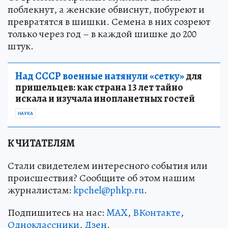
поблекнут, а женские обвиснут, побуреют и
превратятся в шишки. Семена в них созреют
только через год – в каждой шишке до 200
штук.
Над СССР военные натянули «сетку»
для
пришельцев: как страна 13 лет тайно
искала и изучала инопланетных гостей
НАУКА
К ЧИТАТЕЛЯМ
Стали свидетелем интересного события или
происшествия? Сообщите об этом нашим
журналистам:
kpchel@phkp.ru
.
Подпишитесь на нас:
MAX
,
ВКонтакте
,
Одноклассники
,
Дзен
.