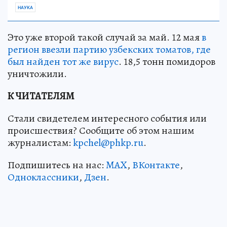
НАУКА
Это уже второй такой случай за май. 12 мая
в
регион ввезли партию узбекских томатов, где
был найден тот же вирус
. 18,5 тонн помидоров
уничтожили.
К ЧИТАТЕЛЯМ
Стали свидетелем интересного события или
происшествия? Сообщите об этом нашим
журналистам:
kpchel@phkp.ru
.
Подпишитесь на нас:
MAX
,
ВКонтакте
,
Одноклассники
,
Дзен
.