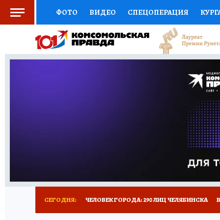
ФОТО
ВИДЕО
СПЕЦОПЕРАЦИЯ
КУРГ
СОЦПОДДЕРЖКА
НАУКА
СПОРТ
КО
ВЫБОР ЭКСПЕРТОВ
ДОКТОР
ФИНАНС
КНИЖНАЯ ПОЛКА
ПРОГНОЗЫ НА СПОРТ
ПРЕСС-ЦЕНТР
НЕДВИЖИМОСТЬ
ТЕЛЕ
РАДИО КП
ТЕСТЫ
НОВОЕ НА САЙТЕ
СЕГОДНЯ:
ЧЕЛОВЕК ГОРОДА: 290 ЛИЦ ЧЕЛЯБИНСКА