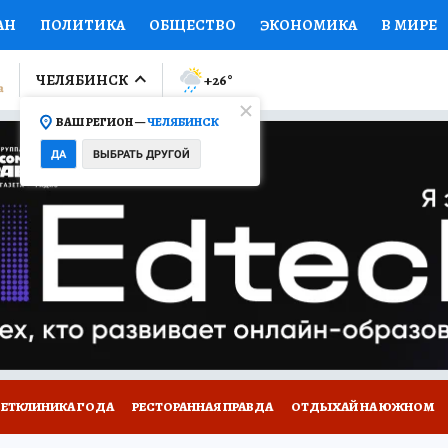
АН
ПОЛИТИКА
ОБЩЕСТВО
ЭКОНОМИКА
В МИРЕ
ЛУМНИСТЫ
ПРОИСШЕСТВИЯ
НАЦИОНАЛЬНЫЕ ПРОЕК
ЧЕЛЯБИНСК
+26
°
ВАШ РЕГИОН —
ЧЕЛЯБИНСК
Ы
ОТКРЫВАЕМ МИР
Я ЗНАЮ
СЕМЬЯ
ЖЕНСКИЕ СЕ
ДА
ВЫБРАТЬ ДРУГОЙ
ПРОМОКОДЫ
СЕРИАЛЫ
СПЕЦПРОЕКТЫ
ДЕФИЦИТ
ВИЗОР
КОЛЛЕКЦИИ
КОНКУРСЫ
РАБОТА У НАС
ГИ
ВЕТКЛИНИКА ГОДА
РЕСТОРАННАЯ ПРАВДА
ОТДЫХАЙ НА ЮЖНОМ