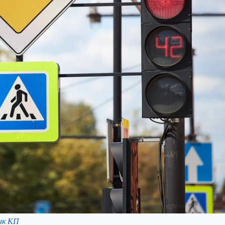
нк КП