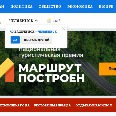
АН
ПОЛИТИКА
ОБЩЕСТВО
ЭКОНОМИКА
В МИРЕ
ЛУМНИСТЫ
ПРОИСШЕСТВИЯ
НАЦИОНАЛЬНЫЕ ПРОЕК
ЧЕЛЯБИНСК
+23
°
ВАШ РЕГИОН —
ЧЕЛЯБИНСК
Ы
ОТКРЫВАЕМ МИР
Я ЗНАЮ
СЕМЬЯ
ЖЕНСКИЕ СЕ
ДА
ВЫБРАТЬ ДРУГОЙ
ПРОМОКОДЫ
СЕРИАЛЫ
СПЕЦПРОЕКТЫ
ДЕФИЦИТ
ВИЗОР
КОЛЛЕКЦИИ
КОНКУРСЫ
РАБОТА У НАС
ГИ
ВЕТКЛИНИКА ГОДА
РЕСТОРАННАЯ ПРАВДА
ОТДЫХАЙ НА ЮЖНОМ