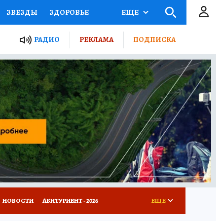
ЗВЕЗДЫ
ЗДОРОВЬЕ
ЕЩЕ
ТЫ РОССИИ
РАДИО
РЕКЛАМА
ПОДПИСКА
КРЕТЫ
ПУТЕВОДИТЕЛЬ
 ЖЕЛЕЗА
ТУРИЗМ
Д ПОТРЕБИТЕЛЯ
ВСЕ О КП
НОВОСТИ
АБИТУРИЕНТ - 2026
ЕЩЕ