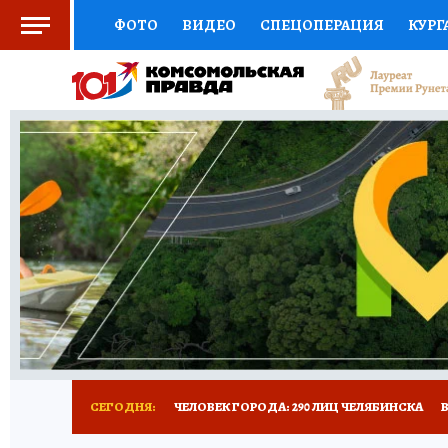
ФОТО
ВИДЕО
СПЕЦОПЕРАЦИЯ
КУРГ
СОЦПОДДЕРЖКА
НАУКА
СПОРТ
КО
ВЫБОР ЭКСПЕРТОВ
ДОКТОР
ФИНАНС
КНИЖНАЯ ПОЛКА
ПРОГНОЗЫ НА СПОРТ
ПРЕСС-ЦЕНТР
НЕДВИЖИМОСТЬ
ТЕЛЕ
РАДИО КП
ТЕСТЫ
НОВОЕ НА САЙТЕ
СЕГОДНЯ:
ЧЕЛОВЕК ГОРОДА: 290 ЛИЦ ЧЕЛЯБИНСКА