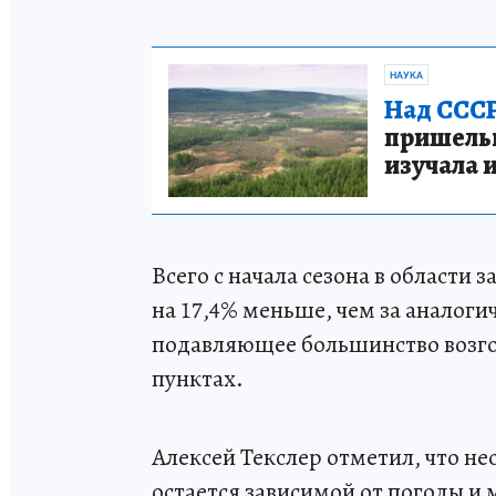
НАУКА
Над СССР
пришельце
изучала 
Всего с начала сезона в области
на 17,4% меньше, чем за аналог
подавляющее большинство возгор
пунктах.
Алексей Текслер отметил, что н
остается зависимой от погоды и