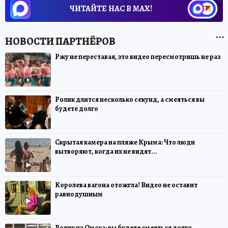
ЧИТАЙТЕ НАС В МАХ!
Ржу не переставая, это видео пересмотришь не раз
Ролик длится несколько секунд, а смеяться вы
будете долго
Скрытая камера на пляже Крыма: Что люди
вытворяют, когда их не видят...
Королева вагона отожгла! Видео не оставит
равнодушным
Ролик из Омска: вы будете смеяться долго