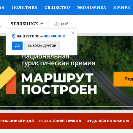
АН
ПОЛИТИКА
ОБЩЕСТВО
ЭКОНОМИКА
В МИРЕ
ЛУМНИСТЫ
ПРОИСШЕСТВИЯ
НАЦИОНАЛЬНЫЕ ПРОЕК
ЧЕЛЯБИНСК
+12
°
ВАШ РЕГИОН —
ЧЕЛЯБИНСК
Ы
ОТКРЫВАЕМ МИР
Я ЗНАЮ
СЕМЬЯ
ЖЕНСКИЕ СЕ
ДА
ВЫБРАТЬ ДРУГОЙ
ПРОМОКОДЫ
СЕРИАЛЫ
СПЕЦПРОЕКТЫ
ДЕФИЦИТ
ВИЗОР
КОЛЛЕКЦИИ
КОНКУРСЫ
РАБОТА У НАС
ГИ
ВЕТКЛИНИКА ГОДА
РЕСТОРАННАЯ ПРАВДА
ОТДЫХАЙ НА ЮЖНОМ