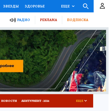
ЗВЕЗДЫ
ЗДОРОВЬЕ
ЕЩЕ
ТЫ РОССИИ
РАДИО
РЕКЛАМА
ПОДПИСКА
КРЕТЫ
ПУТЕВОДИТЕЛЬ
 ЖЕЛЕЗА
ТУРИЗМ
Д ПОТРЕБИТЕЛЯ
ВСЕ О КП
НОВОСТИ
АБИТУРИЕНТ - 2026
ЕЩЕ