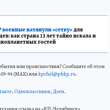
 военные натянули «сетку»
для
в: как страна 13 лет тайно искала и
инопланетных гостей
события или происшествия? Сообщите об этом
-09-94 (MAX) или
kpchel@phkp.ru
.
такте
,
Одноклассники
,
Дзен
.
издания ссылка на «КП-Челябинск»