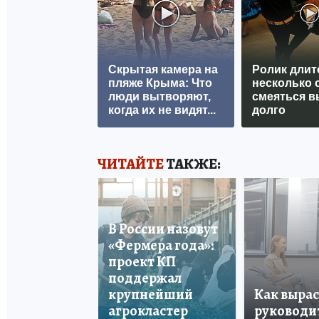
Скрытая камера на
Ролик длит
пляже Крыма: Что
несколько с
люди вытворяют,
смеяться в
когда их не видят...
долго
ЧИТАЙТЕ
ТАКЖЕ:
В России назовут
«Фермера года»:
проект КП
поддержал
крупнейший
Как вырас
агрокластер
руководи