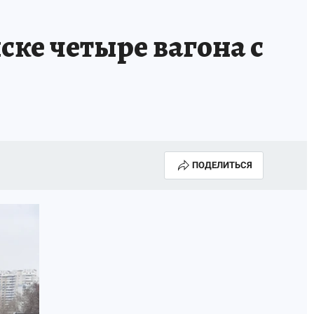
ТРОЙ БУДУЩЕЕ
ТОЛЬКО У НАС
ске четыре вагона с
РАЛА
ЗАДАЙ ВОПРОС ГАИ
ЧЕЛОВЕК ГОРОДА-2024
МОЩИ
ЖЕНЩИНЫ В ПРОФЕССИИ
ИЖИМОСТЬ
АФИША
ГОВОРЯТ ЗВЕЗДЫ
ПОДЕЛИТЬСЯ
РОИТЕЛЬ
ОБЯЗАТЕЛЬНАЯ ВАКЦИНАЦИЯ