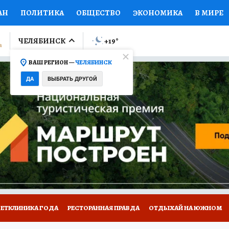
АН
ПОЛИТИКА
ОБЩЕСТВО
ЭКОНОМИКА
В МИРЕ
ЛУМНИСТЫ
ПРОИСШЕСТВИЯ
НАЦИОНАЛЬНЫЕ ПРОЕК
ЧЕЛЯБИНСК
+19
°
ВАШ РЕГИОН —
ЧЕЛЯБИНСК
Ы
ОТКРЫВАЕМ МИР
Я ЗНАЮ
СЕМЬЯ
ЖЕНСКИЕ СЕ
ДА
ВЫБРАТЬ ДРУГОЙ
ПРОМОКОДЫ
СЕРИАЛЫ
СПЕЦПРОЕКТЫ
ДЕФИЦИТ
ВИЗОР
КОЛЛЕКЦИИ
КОНКУРСЫ
РАБОТА У НАС
ГИ
ВЕТКЛИНИКА ГОДА
РЕСТОРАННАЯ ПРАВДА
ОТДЫХАЙ НА ЮЖНОМ