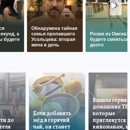
ся
Обнаружена тайная
екунд, а
семья пропавшего
Ролик из Омска:
ы будете
Усольцева: вторая
будете смеяться
жена и дочь
долго
Вышла серия
домашних ТВ
Если добавить
которые
ти до
мёд в горячий
приглянутся 
теля
чай, он станет
киноманам, и