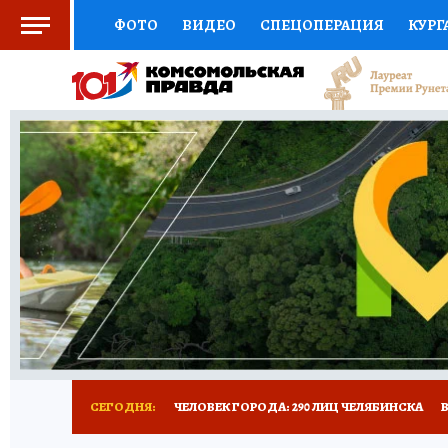
ФОТО
ВИДЕО
СПЕЦОПЕРАЦИЯ
КУРГ
СОЦПОДДЕРЖКА
НАУКА
СПОРТ
КО
ВЫБОР ЭКСПЕРТОВ
ДОКТОР
ФИНАНС
КНИЖНАЯ ПОЛКА
ПРОГНОЗЫ НА СПОРТ
ПРЕСС-ЦЕНТР
НЕДВИЖИМОСТЬ
ТЕЛЕ
РАДИО КП
ТЕСТЫ
НОВОЕ НА САЙТЕ
СЕГОДНЯ:
ЧЕЛОВЕК ГОРОДА: 290 ЛИЦ ЧЕЛЯБИНСКА