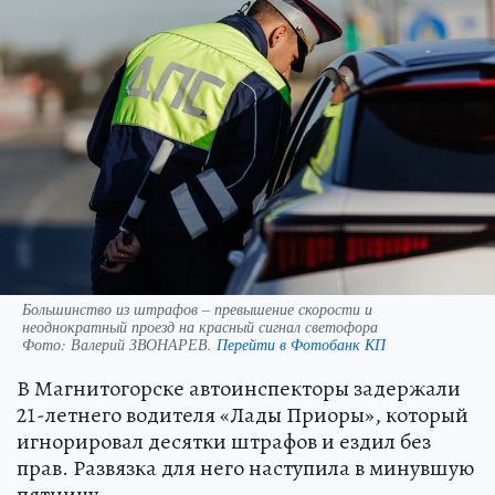
Большинство из штрафов – превышение скорости и
неоднократный проезд на красный сигнал светофора
Фото:
Валерий ЗВОНАРЕВ.
Перейти в Фотобанк КП
В Магнитогорске автоинспекторы задержали
21-летнего водителя «Лады Приоры», который
игнорировал десятки штрафов и ездил без
прав. Развязка для него наступила в минувшую
пятницу.