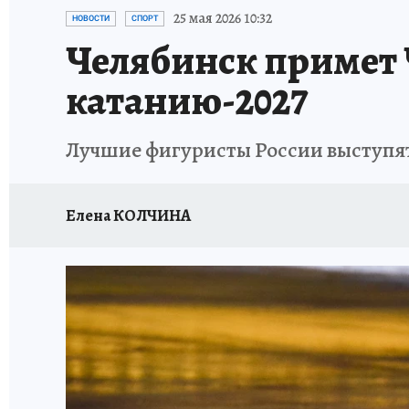
КАРЬЕРА В КАРЬЕРЕ
БИТВА ЗА ДУМУ
КЛ
25 мая 2026 10:32
НОВОСТИ
СПОРТ
Челябинск примет 
ВОЕНКОРЫ
КП АВИА
УКРАИНА: СВОДК
катанию-2027
БУДНИ ТАНКОГРАДА
НАВИГАТОР ГАИ
Лучшие фигуристы России выступят
ФЕСТИВАЛЬНАЯ АЗБУКА
КУЛИНАРНЫЕ РА
ЖЕНЩИНЫ В БОЛЬШОМ ГОРОДЕ
ЗЕМСК
Елена КОЛЧИНА
НАШИ В ДЕЛЕ
ЛИЧНЫЙ СЧЕТ
ЦЕНЫ В Ч
ИСПЫТАНО НА СЕБЕ