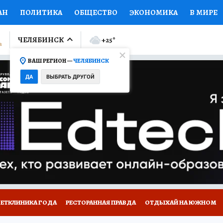
АН
ПОЛИТИКА
ОБЩЕСТВО
ЭКОНОМИКА
В МИРЕ
ЛУМНИСТЫ
ПРОИСШЕСТВИЯ
НАЦИОНАЛЬНЫЕ ПРОЕК
ЧЕЛЯБИНСК
+25
°
ВАШ РЕГИОН —
ЧЕЛЯБИНСК
Ы
ОТКРЫВАЕМ МИР
Я ЗНАЮ
СЕМЬЯ
ЖЕНСКИЕ СЕ
ДА
ВЫБРАТЬ ДРУГОЙ
ПРОМОКОДЫ
СЕРИАЛЫ
СПЕЦПРОЕКТЫ
ДЕФИЦИТ
ВИЗОР
КОЛЛЕКЦИИ
КОНКУРСЫ
РАБОТА У НАС
ГИ
ВЕТКЛИНИКА ГОДА
РЕСТОРАННАЯ ПРАВДА
ОТДЫХАЙ НА ЮЖНОМ