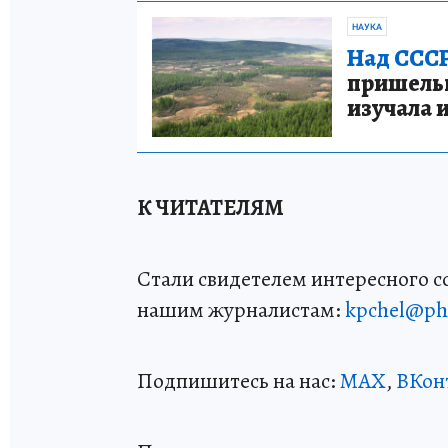
НАУКА
Над СССР
пришельце
изучала 
К ЧИТАТЕЛЯМ
Стали свидетелем интересного 
нашим журналистам:
kpchel@ph
Подпишитесь на нас:
MAX
,
ВКон