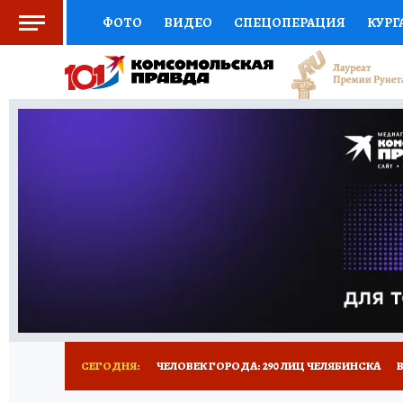
ФОТО
ВИДЕО
СПЕЦОПЕРАЦИЯ
КУРГ
СОЦПОДДЕРЖКА
НАУКА
СПОРТ
КО
ВЫБОР ЭКСПЕРТОВ
ДОКТОР
ФИНАНС
КНИЖНАЯ ПОЛКА
ПРОГНОЗЫ НА СПОРТ
ПРЕСС-ЦЕНТР
НЕДВИЖИМОСТЬ
ТЕЛЕ
РАДИО КП
ТЕСТЫ
НОВОЕ НА САЙТЕ
СЕГОДНЯ:
ЧЕЛОВЕК ГОРОДА: 290 ЛИЦ ЧЕЛЯБИНСКА