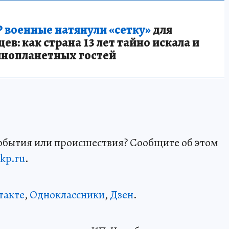
 военные натянули «сетку»
для
в: как страна 13 лет тайно искала и
инопланетных гостей
события или происшествия? Сообщите об этом
kp.ru
.
такте
,
Одноклассники
,
Дзен
.