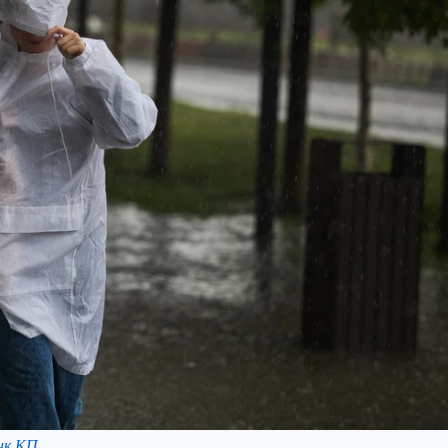
нк КП