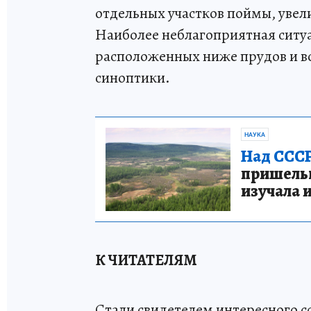
отдельных участков поймы, уве
Наиболее неблагоприятная ситуа
расположенных ниже прудов и в
синоптики.
НАУКА
Над СССР
пришельце
изучала 
К ЧИТАТЕЛЯМ
Стали свидетелем интересного 