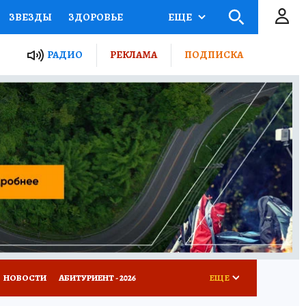
ЗВЕЗДЫ
ЗДОРОВЬЕ
ЕЩЕ
ТЫ РОССИИ
РАДИО
РЕКЛАМА
ПОДПИСКА
КРЕТЫ
ПУТЕВОДИТЕЛЬ
 ЖЕЛЕЗА
ТУРИЗМ
Д ПОТРЕБИТЕЛЯ
ВСЕ О КП
НОВОСТИ
АБИТУРИЕНТ - 2026
ЕЩЕ