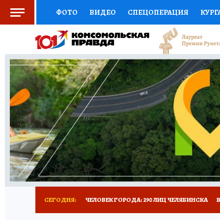
ФОТО
ВИДЕО
СПЕЦОПЕРАЦИЯ
КУРГ
СОЦПОДДЕРЖКА
НАУКА
СПОРТ
КО
ВЫБОР ЭКСПЕРТОВ
ДОКТОР
ФИНАНС
КНИЖНАЯ ПОЛКА
ПРОГНОЗЫ НА СПОРТ
ПРЕСС-ЦЕНТР
НЕДВИЖИМОСТЬ
ТЕЛЕ
РАДИО КП
ТЕСТЫ
НОВОЕ НА САЙТЕ
СЕГОДНЯ:
ЧЕЛОВЕК ГОРОДА: 290 ЛИЦ ЧЕЛЯБИНСКА