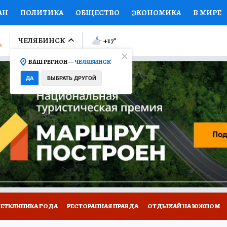
АН
ПОЛИТИКА
ОБЩЕСТВО
ЭКОНОМИКА
В МИРЕ
ЛУМНИСТЫ
ПРОИСШЕСТВИЯ
НАЦИОНАЛЬНЫЕ ПРОЕК
ЧЕЛЯБИНСК
+17
°
ВАШ РЕГИОН —
ЧЕЛЯБИНСК
Ы
ОТКРЫВАЕМ МИР
Я ЗНАЮ
СЕМЬЯ
ЖЕНСКИЕ СЕ
ДА
ВЫБРАТЬ ДРУГОЙ
ПРОМОКОДЫ
СЕРИАЛЫ
СПЕЦПРОЕКТЫ
ДЕФИЦИТ
ВИЗОР
КОЛЛЕКЦИИ
КОНКУРСЫ
РАБОТА У НАС
ГИ
ВЕТКЛИНИКА ГОДА
РЕСТОРАННАЯ ПРАВДА
ОТДЫХАЙ НА ЮЖНОМ