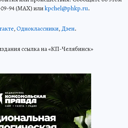
-09-94 (MAX) или
kpchel@phkp.ru
.
такте
,
Одноклассники
,
Дзен
.
издания ссылка на «КП-Челябинск»