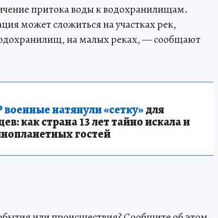
личение притока воды к водохранилищам.
ция может сложиться на участках рек,
одохранилищ, на малых реках, — сообщают
 военные натянули «сетку»
для
в: как страна 13 лет тайно искала и
инопланетных гостей
события или происшествия? Сообщите об этом