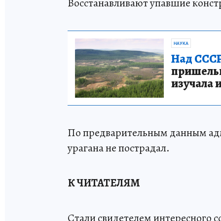
Восстанавливают упавшие констр
НАУКА
Над СССР
пришельце
изучала 
По предварительным данным адм
урагана не пострадал.
К ЧИТАТЕЛЯМ
Стали свидетелем интересного 