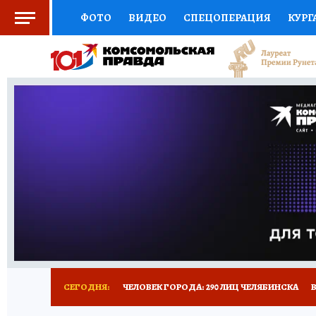
ФОТО
ВИДЕО
СПЕЦОПЕРАЦИЯ
КУРГ
СОЦПОДДЕРЖКА
НАУКА
СПОРТ
КО
ВЫБОР ЭКСПЕРТОВ
ДОКТОР
ФИНАНС
КНИЖНАЯ ПОЛКА
ПРОГНОЗЫ НА СПОРТ
ПРЕСС-ЦЕНТР
НЕДВИЖИМОСТЬ
ТЕЛЕ
РАДИО КП
ТЕСТЫ
НОВОЕ НА САЙТЕ
СЕГОДНЯ:
ЧЕЛОВЕК ГОРОДА: 290 ЛИЦ ЧЕЛЯБИНСКА