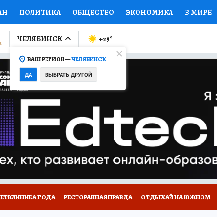
АН
ПОЛИТИКА
ОБЩЕСТВО
ЭКОНОМИКА
В МИРЕ
ЛУМНИСТЫ
ПРОИСШЕСТВИЯ
НАЦИОНАЛЬНЫЕ ПРОЕК
ЧЕЛЯБИНСК
+29
°
ВАШ РЕГИОН —
ЧЕЛЯБИНСК
Ы
ОТКРЫВАЕМ МИР
Я ЗНАЮ
СЕМЬЯ
ЖЕНСКИЕ СЕ
ДА
ВЫБРАТЬ ДРУГОЙ
ПРОМОКОДЫ
СЕРИАЛЫ
СПЕЦПРОЕКТЫ
ДЕФИЦИТ
ВИЗОР
КОЛЛЕКЦИИ
КОНКУРСЫ
РАБОТА У НАС
ГИ
ВЕТКЛИНИКА ГОДА
РЕСТОРАННАЯ ПРАВДА
ОТДЫХАЙ НА ЮЖНОМ