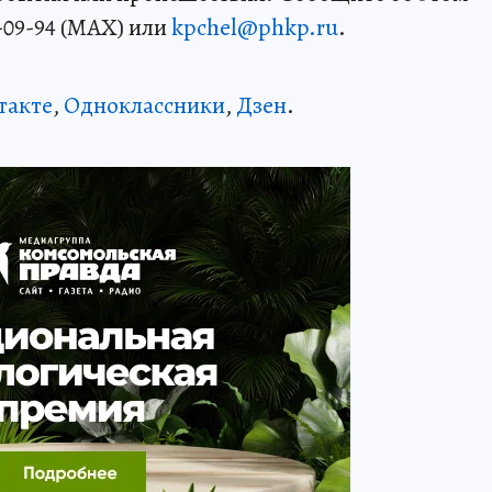
-09-94 (MAX) или
kpchel@phkp.ru
.
такте
,
Одноклассники
,
Дзен
.