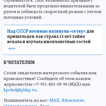
случившегося. ГАИ Челябинска призывает
водителей быть предельно внимательными за
рулем и соблюдать скоростной режим с учетом
погодных условий.
Над СССР военные натянули «сетку»
для
пришельцев: как страна 13 лет тайно
искала и изучала инопланетных гостей
НАУКА
К ЧИТАТЕЛЯМ
Стали свидетелем интересного события или
происшествия? Сообщите об этом нашим
журналистам: +7-951-803-09-94 (MAX) или
kpchel@phkp.ru
.
Подпишитесь на нас:
MAX
,
ВКонтакте
,
Одноклассники
,
Дзен
.