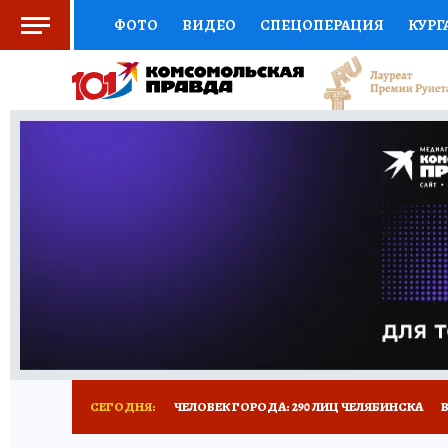
ФОТО
ВИДЕО
СПЕЦОПЕРАЦИЯ
КУРГ
СОЦПОДДЕРЖКА
НАУКА
СПОРТ
КО
ВЫБОР ЭКСПЕРТОВ
ДОКТОР
ФИНАНС
КНИЖНАЯ ПОЛКА
ПРОГНОЗЫ НА СПОРТ
ПРЕСС-ЦЕНТР
НЕДВИЖИМОСТЬ
ТЕЛЕ
РАДИО КП
ТЕСТЫ
НОВОЕ НА САЙТЕ
СЕГОДНЯ:
ЧЕЛОВЕК ГОРОДА: 290 ЛИЦ ЧЕЛЯБИНСКА