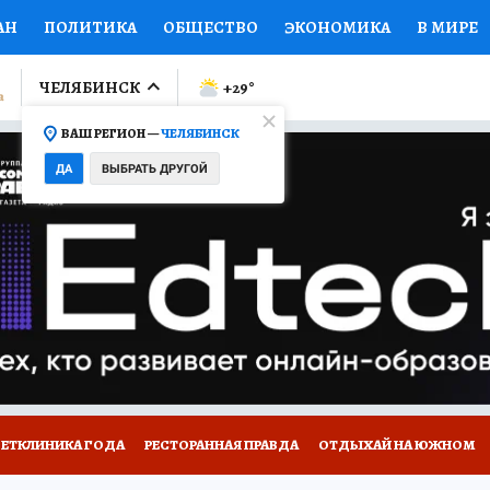
АН
ПОЛИТИКА
ОБЩЕСТВО
ЭКОНОМИКА
В МИРЕ
ЛУМНИСТЫ
ПРОИСШЕСТВИЯ
НАЦИОНАЛЬНЫЕ ПРОЕК
ЧЕЛЯБИНСК
+29
°
ВАШ РЕГИОН —
ЧЕЛЯБИНСК
Ы
ОТКРЫВАЕМ МИР
Я ЗНАЮ
СЕМЬЯ
ЖЕНСКИЕ СЕ
ДА
ВЫБРАТЬ ДРУГОЙ
ПРОМОКОДЫ
СЕРИАЛЫ
СПЕЦПРОЕКТЫ
ДЕФИЦИТ
ВИЗОР
КОЛЛЕКЦИИ
КОНКУРСЫ
РАБОТА У НАС
ГИ
ВЕТКЛИНИКА ГОДА
РЕСТОРАННАЯ ПРАВДА
ОТДЫХАЙ НА ЮЖНОМ