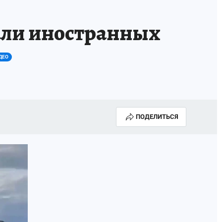
ТРОЙ БУДУЩЕЕ
ТОЛЬКО У НАС
али иностранных
РАЛА
ЗАДАЙ ВОПРОС ГАИ
ДЕО
ЧЕЛОВЕК ГОРОДА-2024
МОЩИ
ЖЕНЩИНЫ В ПРОФЕССИИ
ИЖИМОСТЬ
АФИША
ГОВОРЯТ ЗВЕЗДЫ
ПОДЕЛИТЬСЯ
РОИТЕЛЬ
ОБЯЗАТЕЛЬНАЯ ВАКЦИНАЦИЯ