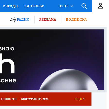
ЗВЕЗДЫ
ЗДОРОВЬЕ
ЕЩЕ
ТЫ РОССИИ
РАДИО
РЕКЛАМА
ПОДПИСКА
КРЕТЫ
ПУТЕВОДИТЕЛЬ
 ЖЕЛЕЗА
ТУРИЗМ
Д ПОТРЕБИТЕЛЯ
ВСЕ О КП
НОВОСТИ
АБИТУРИЕНТ - 2026
ЕЩЕ