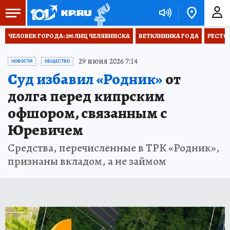
ЧЕЛОВЕК ГОРОДА: 290 ЛИЦ ЧЕЛЯБИНСКА
ВЕТКЛИНИКА ГОДА
РЕСТО
29 июня 2026 7:14
НОВОСТИ
ОБЩЕСТВО
Суд избавил «Родник»
от
долга перед кипрским
офшором, связанным с
Юревичем
Средства, перечисленные в ТРК «Родник»,
признаны вкладом, а не займом