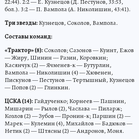
22:44). 2:2 — Е. Кузнецов (Д. Пестунов, 33:53,
бол.). 3:2 — П. Вампола (А. Николишин, 43:41).
Три звезды:
Кузнецов, Соколов, Вампола.
Составы команд:
«Трактор» (8):
Соколов; Сазонов — Куинт, Ежов
— Жиру, Шинин — Разин, Коровкин;
Касянчук (2) — Ячменев-к — Бутурлин,
Вампола — Николишин (4) — Хювенен,
Пискунов — Пестунов — Тертышный, Кузнецов
— Попов (2) — Глинкин.
ЦСКА (14):
Гайдученко; Корнеев — Пашнин,
Мишарин — Рылов (2), Часлава — Пиларж;
Козлов (2) — Зубов — Пронин-к; Паршин (2) —
Марек — Кулемин (4), Михайлов — Бадюков —
Нетик (2) — Штясны (2) — Андронов, Моня.