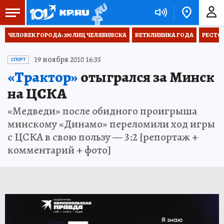
ЧЕЛОВЕК ГОРОДА: 290 ЛИЦ ЧЕЛЯБИНСКА
ВЕТКЛИНИКА ГОДА
РЕСТО
19 ноября 2010 16:35
СПОРТ
«Трактор»
отыгрался за Минск
на ЦСКА
«Медведи» после обидного проигрыша
минскому «Динамо» переломили ход игры
с ЦСКА в свою пользу — 3:2 [репортаж +
комментарий + фото]