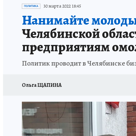
КАРЬЕРА В КАРЬЕРЕ
БИТВА ЗА ДУМУ
КЛ
30 марта 2022 18:45
ПОЛИТИКА
Нанимайте молоды
ВОЕНКОРЫ
КП АВИА
УКРАИНА: СВОДК
Челябинской обла
БУДНИ ТАНКОГРАДА
НАВИГАТОР ГАИ
предприятиям омо
ФЕСТИВАЛЬНАЯ АЗБУКА
КУЛИНАРНЫЕ РА
Политик проводит в Челябинске биз
ЖЕНЩИНЫ В БОЛЬШОМ ГОРОДЕ
ЗЕМСК
Ольга ЩАПИНА
НАШИ В ДЕЛЕ
ЛИЧНЫЙ СЧЕТ
ЦЕНЫ В Ч
ИСПЫТАНО НА СЕБЕ