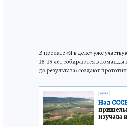
В проекте «Я в деле» уже участву
18-19 лет собираются в команды п
до результата: создают прототи
НАУКА
Над СССР
пришельце
изучала 