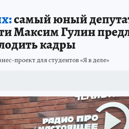
ИНИКА ГОДА
СПРАВОЧНИК ОБРАЗОВАНИЯ
СЧАСТЛИВЫЕ ЛЮДИ
С
х:
самый юный депутат
А
ДНЕВНИК ПЕРВЫХ
ТАКАЯ НАУКА
КП В МАХ
ГЕРОИ ЮЖНОГО У
сти Максим Гулин пред
ОТДЫХ В РОССИИ
ЗАПОВЕДНАЯ РОССИЯ
ЮБИЛЕЙ «КОМСОМОЛКИ»
лодить кадры
ССКАЗЫ БЕЛКИНА
ДЕКАДЫ И ГЕРОИ
ПРОИСШЕСТВИЯ
ЛАПА ПО
нес-проект для студентов «Я в деле»
ИЕ
ИНТЕРЕСНЫЙ ЧЕЛЯБИНСК
СПРАВОЧНИК ОБРАЗОВАНИЯ
НЕДВ
ЕЛЯБИНСКЕ
МАЛЕНЬКИЙ ЧЕМПИОН
УРАЛЬСКИЙ ТРИП
ЛУЧШИЙ СТ