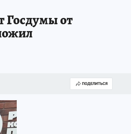
ТРОЙ БУДУЩЕЕ
ТОЛЬКО У НАС
 Госдумы от
РАЛА
ЗАДАЙ ВОПРОС ГАИ
ложил
ЧЕЛОВЕК ГОРОДА-2024
МОЩИ
ЖЕНЩИНЫ В ПРОФЕССИИ
ИЖИМОСТЬ
АФИША
ГОВОРЯТ ЗВЕЗДЫ
ПОДЕЛИТЬСЯ
РОИТЕЛЬ
ОБЯЗАТЕЛЬНАЯ ВАКЦИНАЦИЯ