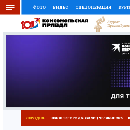
ФОТО
ВИДЕО
СПЕЦОПЕРАЦИЯ
КУРГ
СОЦПОДДЕРЖКА
НАУКА
СПОРТ
КО
ВЫБОР ЭКСПЕРТОВ
ДОКТОР
ФИНАНС
КНИЖНАЯ ПОЛКА
ПРОГНОЗЫ НА СПОРТ
ПРЕСС-ЦЕНТР
НЕДВИЖИМОСТЬ
ТЕЛЕ
РАДИО КП
ТЕСТЫ
НОВОЕ НА САЙТЕ
СЕГОДНЯ:
ЧЕЛОВЕК ГОРОДА: 290 ЛИЦ ЧЕЛЯБИНСКА