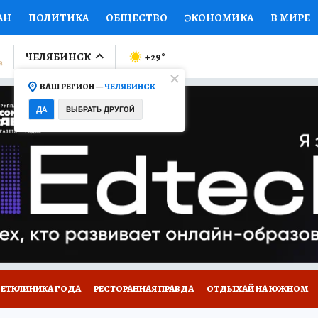
АН
ПОЛИТИКА
ОБЩЕСТВО
ЭКОНОМИКА
В МИРЕ
ЛУМНИСТЫ
ПРОИСШЕСТВИЯ
НАЦИОНАЛЬНЫЕ ПРОЕК
ЧЕЛЯБИНСК
+29
°
ВАШ РЕГИОН —
ЧЕЛЯБИНСК
Ы
ОТКРЫВАЕМ МИР
Я ЗНАЮ
СЕМЬЯ
ЖЕНСКИЕ СЕ
ДА
ВЫБРАТЬ ДРУГОЙ
ПРОМОКОДЫ
СЕРИАЛЫ
СПЕЦПРОЕКТЫ
ДЕФИЦИТ
ВИЗОР
КОЛЛЕКЦИИ
КОНКУРСЫ
РАБОТА У НАС
ГИ
ВЕТКЛИНИКА ГОДА
РЕСТОРАННАЯ ПРАВДА
ОТДЫХАЙ НА ЮЖНОМ