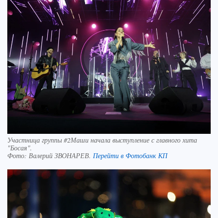
Участница группы #2Маши начала выступление с главного хита
"Босая".
Фото:
Валерий ЗВОНАРЕВ.
Перейти в Фотобанк КП