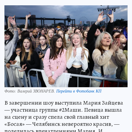
Фото:
Валерий ЗВОНАРЕВ.
Перейти в Фотобанк КП
В завершении шоу выступила Мария Зайцева
— участница группы #2Маши. Певица вышла
на сцену и сразу спела свой главный хит
«Босая» — Челябинск невероятно красив, —
поделилась впечатлениями Мария. И