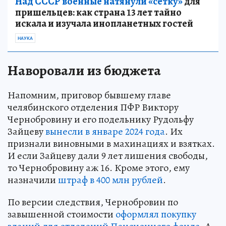
Над СССР военные натянули «сетку»
для
пришельцев: как страна 13 лет тайно
искала и изучала инопланетных гостей
НАУКА
Наворовали из бюджета
Напомним, приговор бывшему главе
челябинского отделения ПФР Виктору
Чернобровину и его подельнику Рудольфу
Зайцеву
вынесли в январе 2024 года
. Их
признали виновными в махинациях и взятках.
И если Зайцеву дали 9 лет лишения свободы,
то Чернобровину аж 16. Кроме этого, ему
назначили
штраф в 400 млн рублей
.
По версии следствия, Чернобровин по
завышенной стоимости
оформлял покупку