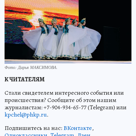
Фото:
Дарья МАКСИМОВА.
К ЧИТАТЕЛЯМ
Стали свидетелем интересного события или
происшествия? Сообщите об этом нашим
журналистам: +7-904-934-65-77 (Telegram) или
kpchel@phkp.ru
.
Подпишитесь на нас:
ВКонтакте
,
Одноклассники
,
Telegram
,
Дзен
.