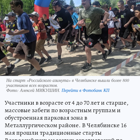
На старт «Российского азимута» в Челябинске вышли более 800
участников всех возрастов.
Фото:
Алексей МИКУШИН.
Перейти в Фотобанк КП
Участники в возрасте от 4 до 70 лет и старше,
массовые забеги по возрастным группам и
обустроенная парковая зона в
Металлургическом районе. В Челябинске 16
мая прошли традиционные старты