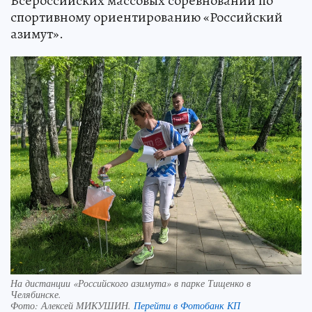
Всероссийских массовых соревнований по
спортивному ориентированию «Российский
азимут».
На дистанции «Российского азимута» в парке Тищенко в
Челябинске.
Фото:
Алексей МИКУШИН.
Перейти в Фотобанк КП