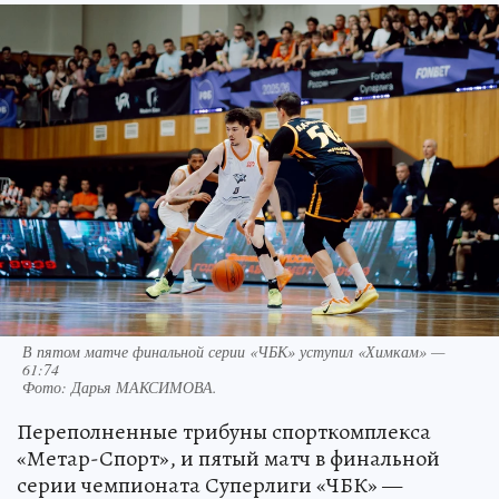
В пятом матче финальной серии «ЧБК» уступил «Химкам» —
61:74
Фото:
Дарья МАКСИМОВА.
Переполненные трибуны спорткомплекса
«Метар-Спорт», и пятый матч в финальной
серии чемпионата Суперлиги «ЧБК» —