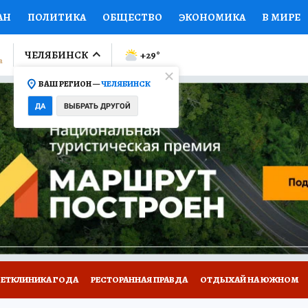
АН
ПОЛИТИКА
ОБЩЕСТВО
ЭКОНОМИКА
В МИРЕ
ЛУМНИСТЫ
ПРОИСШЕСТВИЯ
НАЦИОНАЛЬНЫЕ ПРОЕК
ЧЕЛЯБИНСК
+29
°
ВАШ РЕГИОН —
ЧЕЛЯБИНСК
Ы
ОТКРЫВАЕМ МИР
Я ЗНАЮ
СЕМЬЯ
ЖЕНСКИЕ СЕ
ДА
ВЫБРАТЬ ДРУГОЙ
ПРОМОКОДЫ
СЕРИАЛЫ
СПЕЦПРОЕКТЫ
ДЕФИЦИТ
ВИЗОР
КОЛЛЕКЦИИ
КОНКУРСЫ
РАБОТА У НАС
ГИ
ВЕТКЛИНИКА ГОДА
РЕСТОРАННАЯ ПРАВДА
ОТДЫХАЙ НА ЮЖНОМ