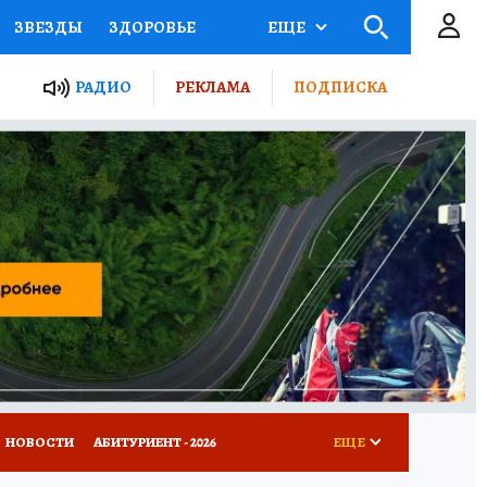
ЗВЕЗДЫ
ЗДОРОВЬЕ
ЕЩЕ
ТЫ РОССИИ
РАДИО
РЕКЛАМА
ПОДПИСКА
КРЕТЫ
ПУТЕВОДИТЕЛЬ
 ЖЕЛЕЗА
ТУРИЗМ
Д ПОТРЕБИТЕЛЯ
ВСЕ О КП
НОВОСТИ
АБИТУРИЕНТ - 2026
ЕЩЕ