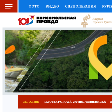
ФОТО
ВИДЕО
СПЕЦОПЕРАЦИЯ
КУРГ
СОЦПОДДЕРЖКА
НАУКА
СПОРТ
КО
ВЫБОР ЭКСПЕРТОВ
ДОКТОР
ФИНАНС
КНИЖНАЯ ПОЛКА
ПРОГНОЗЫ НА СПОРТ
ПРЕСС-ЦЕНТР
НЕДВИЖИМОСТЬ
ТЕЛЕ
РАДИО КП
ТЕСТЫ
НОВОЕ НА САЙТЕ
СЕГОДНЯ:
ЧЕЛОВЕК ГОРОДА: 290 ЛИЦ ЧЕЛЯБИНСКА