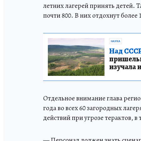
летних лагерей принять детей. Т
почти 800. В них отдохнут более 
НАУКА
Над СССР
пришельце
изучала 
Отдельное внимание глава регио
года во всех 60 загородных лаге
действий при угрозе терактов, в
— Персонал должен знать сценари