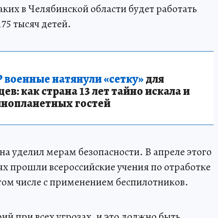
аких в Челябинской области будет работать
175 тысяч детей.
 военные натянули «сетку»
для
в: как страна 13 лет тайно искала и
инопланетных гостей
на уделил мерам безопасности. В апреле этого
рях прошли всероссийские учения по отработке
 том числе с применением беспилотников.
й при всех угрозах, и это должно быть