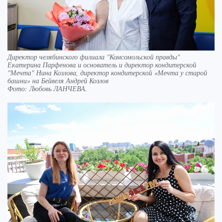
Директор челябинского филиала "Комсомольской правды"
Екатерина Парфенова и основатель и директор кондитерской
"Мечта" Нина Козлова, директор кондитерской «Мечта у старой
башни» на Бейвеля Андрей Козлов
Фото:
Любовь ЛАНЧЕВА.