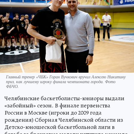
Главный тренер «ЧБК» Горан Вучкович вручил Алексею Никитину
приз, как лучшему игроку финала чемпионата города. Фото
ФБЧО.
Челябинские баскетболисты-юниоры выдали
«забойный» сезон. В финале первенства
России в Москве (игроки до 2009 года
рождения) Сборная Челябинской области из
Детско-юношеской баскетбольной лиги в