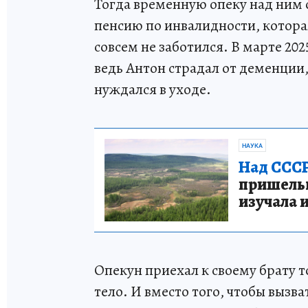
Тогда временную опеку над ним
пенсию по инвалидности, которая
совсем не заботился. В марте 202
ведь Антон страдал от деменции,
нуждался в уходе.
НАУКА
Над СССР
пришельце
изучала 
Опекун приехал к своему брату т
тело. И вместо того, чтобы вызв