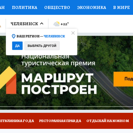
АН
ПОЛИТИКА
ОБЩЕСТВО
ЭКОНОМИКА
В МИРЕ
ЛУМНИСТЫ
ПРОИСШЕСТВИЯ
НАЦИОНАЛЬНЫЕ ПРОЕК
ЧЕЛЯБИНСК
+22
°
ВАШ РЕГИОН —
ЧЕЛЯБИНСК
Ы
ОТКРЫВАЕМ МИР
Я ЗНАЮ
СЕМЬЯ
ЖЕНСКИЕ СЕ
ДА
ВЫБРАТЬ ДРУГОЙ
ПРОМОКОДЫ
СЕРИАЛЫ
СПЕЦПРОЕКТЫ
ДЕФИЦИТ
ВИЗОР
КОЛЛЕКЦИИ
КОНКУРСЫ
РАБОТА У НАС
ГИ
ВЕТКЛИНИКА ГОДА
РЕСТОРАННАЯ ПРАВДА
ОТДЫХАЙ НА ЮЖНОМ