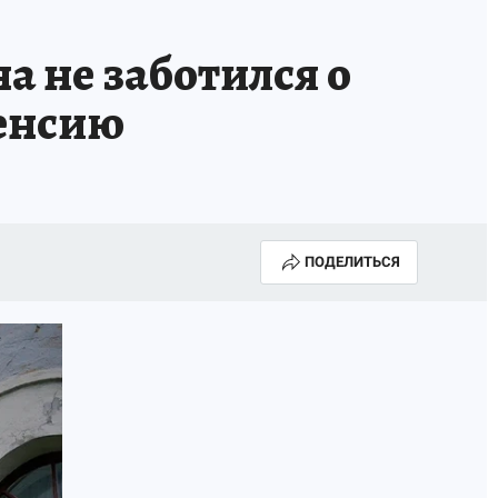
ТРОЙ БУДУЩЕЕ
ТОЛЬКО У НАС
 не заботился о
РАЛА
ЗАДАЙ ВОПРОС ГАИ
пенсию
ЧЕЛОВЕК ГОРОДА-2024
МОЩИ
ЖЕНЩИНЫ В ПРОФЕССИИ
ИЖИМОСТЬ
АФИША
ГОВОРЯТ ЗВЕЗДЫ
ПОДЕЛИТЬСЯ
РОИТЕЛЬ
ОБЯЗАТЕЛЬНАЯ ВАКЦИНАЦИЯ