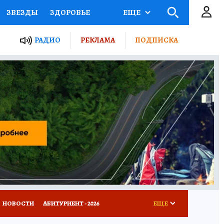
ЗВЕЗДЫ
ЗДОРОВЬЕ
ЕЩЕ
ТЫ РОССИИ
РАДИО
РЕКЛАМА
ПОДПИСКА
КРЕТЫ
ПУТЕВОДИТЕЛЬ
 ЖЕЛЕЗА
ТУРИЗМ
Д ПОТРЕБИТЕЛЯ
ВСЕ О КП
НОВОСТИ
АБИТУРИЕНТ - 2026
ЕЩЕ