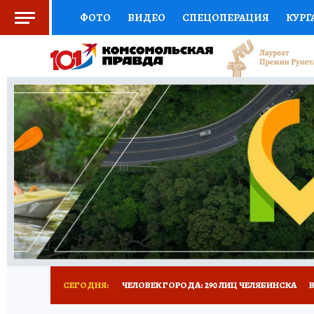
ФОТО
ВИДЕО
СПЕЦОПЕРАЦИЯ
КУРГ
СОЦПОДДЕРЖКА
НАУКА
СПОРТ
КО
ВЫБОР ЭКСПЕРТОВ
ДОКТОР
ФИНАНС
КНИЖНАЯ ПОЛКА
ПРОГНОЗЫ НА СПОРТ
ПРЕСС-ЦЕНТР
НЕДВИЖИМОСТЬ
ТЕЛЕ
РАДИО КП
ТЕСТЫ
НОВОЕ НА САЙТЕ
СЕГОДНЯ:
ЧЕЛОВЕК ГОРОДА: 290 ЛИЦ ЧЕЛЯБИНСКА