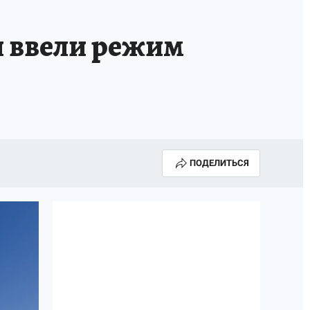
ТРОЙ БУДУЩЕЕ
ТОЛЬКО У НАС
я ввели режим
РАЛА
ЗАДАЙ ВОПРОС ГАИ
ЧЕЛОВЕК ГОРОДА-2024
МОЩИ
ЖЕНЩИНЫ В ПРОФЕССИИ
ИЖИМОСТЬ
АФИША
ГОВОРЯТ ЗВЕЗДЫ
ПОДЕЛИТЬСЯ
РОИТЕЛЬ
ОБЯЗАТЕЛЬНАЯ ВАКЦИНАЦИЯ