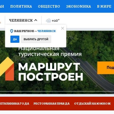
АН
ПОЛИТИКА
ОБЩЕСТВО
ЭКОНОМИКА
В МИРЕ
ЛУМНИСТЫ
ПРОИСШЕСТВИЯ
НАЦИОНАЛЬНЫЕ ПРОЕК
ЧЕЛЯБИНСК
+20
°
ВАШ РЕГИОН —
ЧЕЛЯБИНСК
Ы
ОТКРЫВАЕМ МИР
Я ЗНАЮ
СЕМЬЯ
ЖЕНСКИЕ СЕ
ДА
ВЫБРАТЬ ДРУГОЙ
ПРОМОКОДЫ
СЕРИАЛЫ
СПЕЦПРОЕКТЫ
ДЕФИЦИТ
ВИЗОР
КОЛЛЕКЦИИ
КОНКУРСЫ
РАБОТА У НАС
ГИ
ВЕТКЛИНИКА ГОДА
РЕСТОРАННАЯ ПРАВДА
ОТДЫХАЙ НА ЮЖНОМ