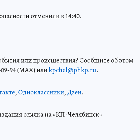
опасности отменили в 14:40.
события или происшествия? Сообщите об этом
-09-94 (MAX) или
kpchel@phkp.ru
.
такте
,
Одноклассники
,
Дзен
.
издания ссылка на «КП-Челябинск»