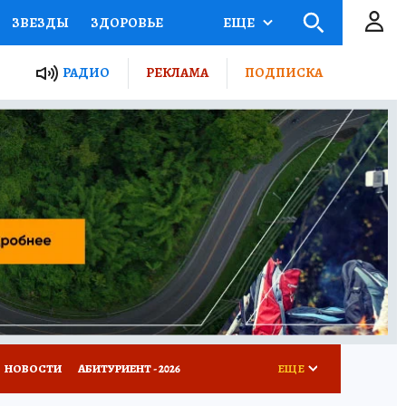
ЗВЕЗДЫ
ЗДОРОВЬЕ
ЕЩЕ
ТЫ РОССИИ
РАДИО
РЕКЛАМА
ПОДПИСКА
КРЕТЫ
ПУТЕВОДИТЕЛЬ
 ЖЕЛЕЗА
ТУРИЗМ
Д ПОТРЕБИТЕЛЯ
ВСЕ О КП
НОВОСТИ
АБИТУРИЕНТ - 2026
ЕЩЕ