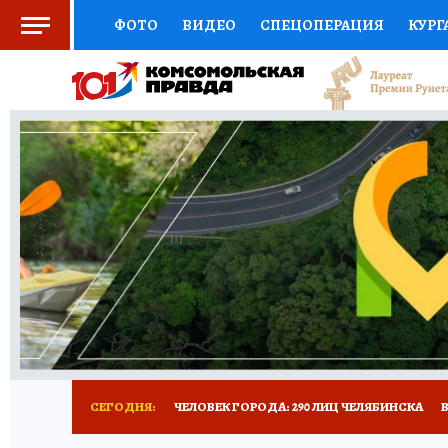
ФОТО
ВИДЕО
СПЕЦОПЕРАЦИЯ
КУРГ
СОЦПОДДЕРЖКА
НАУКА
СПОРТ
КО
ВЫБОР ЭКСПЕРТОВ
ДОКТОР
ФИНАНС
КНИЖНАЯ ПОЛКА
ПРОГНОЗЫ НА СПОРТ
ПРЕСС-ЦЕНТР
НЕДВИЖИМОСТЬ
ТЕЛЕ
РАДИО КП
ТЕСТЫ
НОВОЕ НА САЙТЕ
СЕГОДНЯ:
ЧЕЛОВЕК ГОРОДА: 290 ЛИЦ ЧЕЛЯБИНСКА