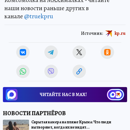
Комсомолка на MAXималках - читайте
наши новости раньше других в
канале
@truekpru
Источник:
kp.ru
ЧИТАЙТЕ НАС В МАХ!
Скрытая камера на пляже Крыма: Что люди
вытворяют, когда их не видят...