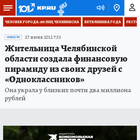
ЧЕЛОВЕК ГОРОДА: 290 ЛИЦ ЧЕЛЯБИНСКА
ВЕТКЛИНИКА ГОДА
РЕСТО
27 июня 2012 7:53
НОВОСТИ
Жительница Челябинской
области создала финансовую
пирамиду из своих друзей c
«Одноклассников»
Она украла у близких почти два миллиона
рублей