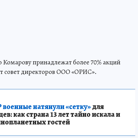
ю Комарову принадлежат более 70% акций
ет совет директоров ООО «ОРИС».
 военные натянули «сетку»
для
в: как страна 13 лет тайно искала и
инопланетных гостей