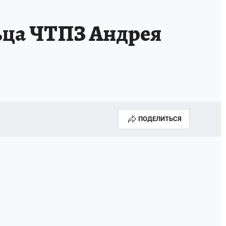
ТРОЙ БУДУЩЕЕ
ТОЛЬКО У НАС
ьца ЧТПЗ Андрея
РАЛА
ЗАДАЙ ВОПРОС ГАИ
ЧЕЛОВЕК ГОРОДА-2024
МОЩИ
ЖЕНЩИНЫ В ПРОФЕССИИ
ИЖИМОСТЬ
АФИША
ГОВОРЯТ ЗВЕЗДЫ
ПОДЕЛИТЬСЯ
РОИТЕЛЬ
ОБЯЗАТЕЛЬНАЯ ВАКЦИНАЦИЯ