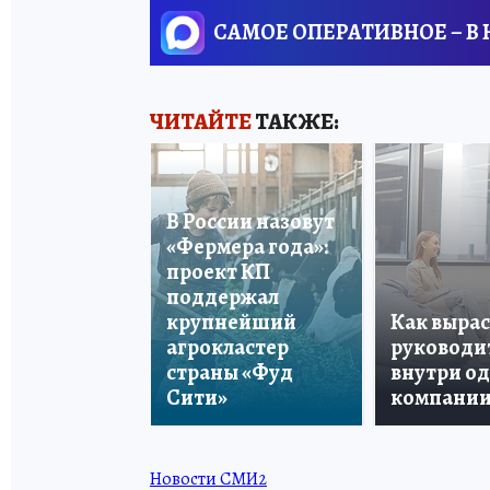
САМОЕ ОПЕРАТИВНОЕ – В
ЧИТАЙТЕ
ТАКЖЕ:
В России назовут
«Фермера года»:
проект КП
поддержал
крупнейший
Как вырас
агрокластер
руководи
страны «Фуд
внутри о
Сити»
компани
Новости СМИ2