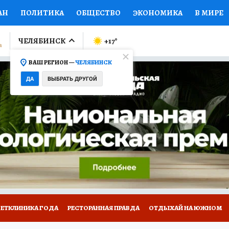
АН
ПОЛИТИКА
ОБЩЕСТВО
ЭКОНОМИКА
В МИРЕ
ЛУМНИСТЫ
ПРОИСШЕСТВИЯ
НАЦИОНАЛЬНЫЕ ПРОЕК
ЧЕЛЯБИНСК
+17
°
ВАШ РЕГИОН —
ЧЕЛЯБИНСК
Ы
ОТКРЫВАЕМ МИР
Я ЗНАЮ
СЕМЬЯ
ЖЕНСКИЕ СЕ
ДА
ВЫБРАТЬ ДРУГОЙ
ПРОМОКОДЫ
СЕРИАЛЫ
СПЕЦПРОЕКТЫ
ДЕФИЦИТ
ВИЗОР
КОЛЛЕКЦИИ
КОНКУРСЫ
РАБОТА У НАС
ГИ
ВЕТКЛИНИКА ГОДА
РЕСТОРАННАЯ ПРАВДА
ОТДЫХАЙ НА ЮЖНОМ