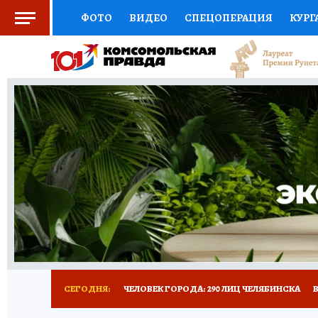
ФОТО
ВИДЕО
СПЕЦОПЕРАЦИЯ
КУРГ
СОЦПОДДЕРЖКА
НАУКА
СПОРТ
КО
ВЫБОР ЭКСПЕРТОВ
ДОКТОР
ФИНАНС
КНИЖНАЯ ПОЛКА
ПРОГНОЗЫ НА СПОРТ
ПРЕСС-ЦЕНТР
НЕДВИЖИМОСТЬ
ТЕЛЕ
РАДИО КП
ТЕСТЫ
НОВОЕ НА САЙТЕ
СЕГОДНЯ:
ЧЕЛОВЕК ГОРОДА: 290 ЛИЦ ЧЕЛЯБИНСКА