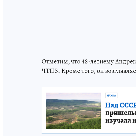
Отметим, что 48-летнему Андре
ЧТПЗ. Кроме того, он возглавля
НАУКА
Над СССР
пришельце
изучала 