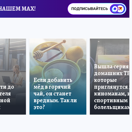
 НАШЕМ MAX!
ПОДПИСЫВАЙТЕСЬ
Вышла серия
домашних ТВ
Если добавить
которые
ти до
мёд в горячий
приглянутся 
теля
чай, он станет
киноманам, и
дной
вредным. Так ли
спортивным
и
это?
болельщикам