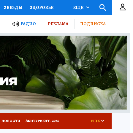
ЗВЕЗДЫ
ЗДОРОВЬЕ
ЕЩЕ
ТЫ РОССИИ
РАДИО
РЕКЛАМА
ПОДПИСКА
КРЕТЫ
ПУТЕВОДИТЕЛЬ
 ЖЕЛЕЗА
ТУРИЗМ
Д ПОТРЕБИТЕЛЯ
ВСЕ О КП
НОВОСТИ
АБИТУРИЕНТ - 2026
ЕЩЕ