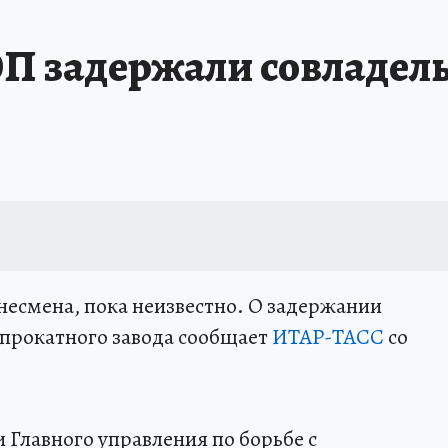
ИНИКА ГОДА
СПРАВОЧНИК ОБРАЗОВАНИЯ
СЧАСТЛИВЫЕ ЛЮДИ
С
П задержали совладел
А
ДНЕВНИК ПЕРВЫХ
ТАКАЯ НАУКА
КП В МАХ
ГЕРОИ ЮЖНОГО У
ОТДЫХ В РОССИИ
ЗАПОВЕДНАЯ РОССИЯ
ЮБИЛЕЙ «КОМСОМОЛКИ»
ССКАЗЫ БЕЛКИНА
ДЕКАДЫ И ГЕРОИ
ПРОИСШЕСТВИЯ
ЛАПА ПО
ИЕ
ИНТЕРЕСНЫЙ ЧЕЛЯБИНСК
СПРАВОЧНИК ОБРАЗОВАНИЯ
НЕДВ
ЕЛЯБИНСКЕ
МАЛЕНЬКИЙ ЧЕМПИОН
УРАЛЬСКИЙ ТРИП
ЛУЧШИЙ СТ
несмена, пока неизвестно. О задержании
опрокатного завода сообщает
ИТАР-ТАСС
со
Главного управления по борьбе с