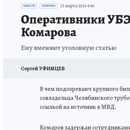
КАРЬЕРА В КАРЬЕРЕ
БИТВА ЗА ДУМУ
КЛ
13 марта 2014 4:46
НОВОСТИ
ПОЛИТИКА
Оперативники УБЭ
ВОЕНКОРЫ
КП АВИА
УКРАИНА: СВОДК
Комарова
БУДНИ ТАНКОГРАДА
НАВИГАТОР ГАИ
Ему вменяют уголовную статью
ФЕСТИВАЛЬНАЯ АЗБУКА
КУЛИНАРНЫЕ РА
ЖЕНЩИНЫ В БОЛЬШОМ ГОРОДЕ
ЗЕМСК
Сергей УФИМЦЕВ
НАШИ В ДЕЛЕ
ЛИЧНЫЙ СЧЕТ
ЦЕНЫ В Ч
В чем подозревают крупного биз
совладельца Челябинского труб
ИСПЫТАНО НА СЕБЕ
ссылкой на источник в МВД.
Комаров задержан сотрудниками 