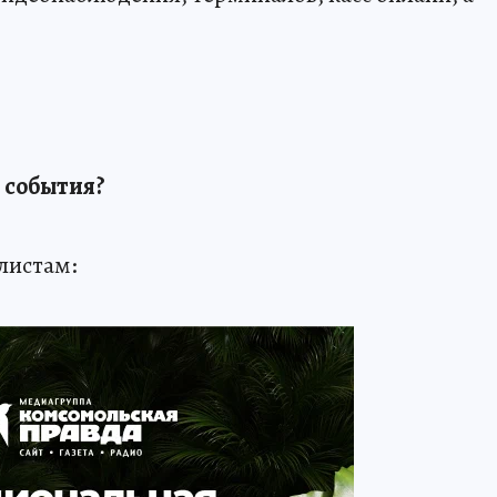
 события?
листам: