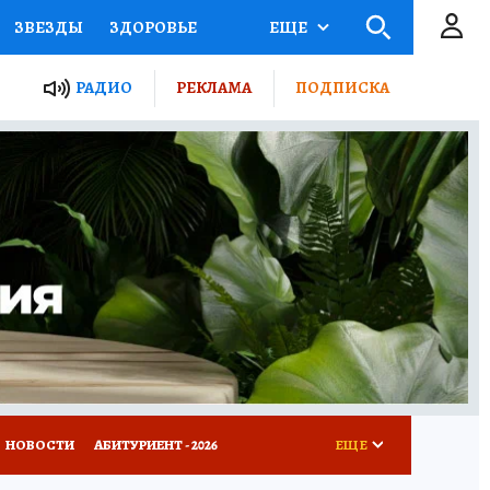
ЗВЕЗДЫ
ЗДОРОВЬЕ
ЕЩЕ
ТЫ РОССИИ
РАДИО
РЕКЛАМА
ПОДПИСКА
КРЕТЫ
ПУТЕВОДИТЕЛЬ
 ЖЕЛЕЗА
ТУРИЗМ
Д ПОТРЕБИТЕЛЯ
ВСЕ О КП
НОВОСТИ
АБИТУРИЕНТ - 2026
ЕЩЕ