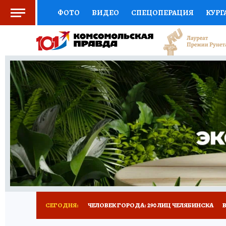
ФОТО
ВИДЕО
СПЕЦОПЕРАЦИЯ
КУРГ
СОЦПОДДЕРЖКА
НАУКА
СПОРТ
КО
ВЫБОР ЭКСПЕРТОВ
ДОКТОР
ФИНАНС
КНИЖНАЯ ПОЛКА
ПРОГНОЗЫ НА СПОРТ
ПРЕСС-ЦЕНТР
НЕДВИЖИМОСТЬ
ТЕЛЕ
РАДИО КП
ТЕСТЫ
НОВОЕ НА САЙТЕ
СЕГОДНЯ:
ЧЕЛОВЕК ГОРОДА: 290 ЛИЦ ЧЕЛЯБИНСКА