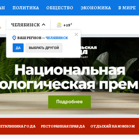
АН
ПОЛИТИКА
ОБЩЕСТВО
ЭКОНОМИКА
В МИРЕ
ЛУМНИСТЫ
ПРОИСШЕСТВИЯ
НАЦИОНАЛЬНЫЕ ПРОЕК
ЧЕЛЯБИНСК
+29
°
ВАШ РЕГИОН —
ЧЕЛЯБИНСК
Ы
ОТКРЫВАЕМ МИР
Я ЗНАЮ
СЕМЬЯ
ЖЕНСКИЕ СЕ
ДА
ВЫБРАТЬ ДРУГОЙ
ПРОМОКОДЫ
СЕРИАЛЫ
СПЕЦПРОЕКТЫ
ДЕФИЦИТ
ВИЗОР
КОЛЛЕКЦИИ
КОНКУРСЫ
РАБОТА У НАС
ГИ
ВЕТКЛИНИКА ГОДА
РЕСТОРАННАЯ ПРАВДА
ОТДЫХАЙ НА ЮЖНОМ