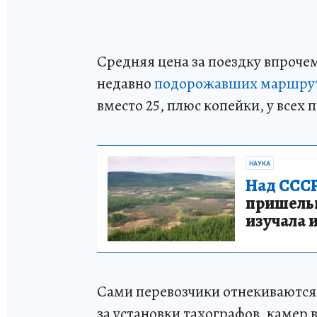
Средняя цена за поездку впрочем
недавно
подорожавших маршру
вместо 25, плюс копейки, у всех 
НАУКА
Над СССР
пришельце
изучала 
Сами перевозчики отнекиваются.
за установки тахографов, камер 