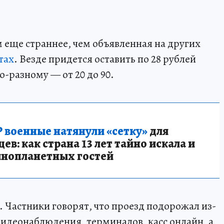
 еще страннее, чем объявленная на других
тах
. Везде придется оставить по 28 рублей
по-разному — от 20 до 90.
 военные натянули «сетку»
для
в: как страна 13 лет тайно искала и
инопланетных гостей
 Частники говорят, что проезд подорожал из-
видеонаблюдения, терминалов, касс онлайн, а