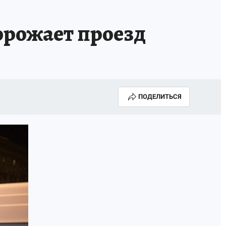
ТРОЙ БУДУЩЕЕ
ТОЛЬКО У НАС
орожает проезд
РАЛА
ЗАДАЙ ВОПРОС ГАИ
ЧЕЛОВЕК ГОРОДА-2024
МОЩИ
ЖЕНЩИНЫ В ПРОФЕССИИ
ПОДЕЛИТЬСЯ
ИЖИМОСТЬ
АФИША
ГОВОРЯТ ЗВЕЗДЫ
РОИТЕЛЬ
ОБЯЗАТЕЛЬНАЯ ВАКЦИНАЦИЯ