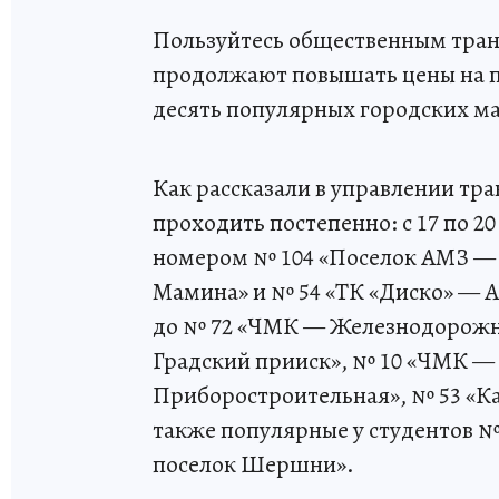
Пользуйтесь общественным тран
продолжают повышать цены на пр
десять популярных городских м
Как рассказали в управлении тр
проходить постепенно: с 17 по 
номером № 104 «Поселок АМЗ — 
Мамина» и № 54 «ТК «Диско» — 
до № 72 «ЧМК — Железнодорожны
Градский прииск», № 10 «ЧМК —
Приборостроительная», № 53 «К
также популярные у студентов №
поселок Шершни».